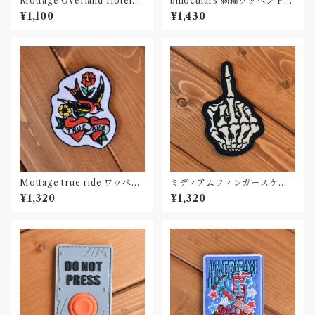
Mottage Overland Hotelキ
binoculars 刺繍ワッペン Pat
ーホルダー
ch
¥1,100
¥1,430
Mottage true ride ワッペン
ミディアムフィンガースケル
刺繍 Patch
トン カーワッペン Car Patch
¥1,320
¥1,320