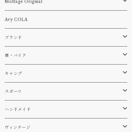
Mottage Original
Tシャツ
Avy COLA
キャップ、ニット
ブランド
ソックス
Db
車・バイク
サーフ
雑貨
A-Frame
車外
キャンプ
スキー
DOGS
ステッカー
Four My Self
マット、シート
ファニチャー
スポーツ
WEAR
バッグ
Ten
エアフレッシュナー
キッチン
サーフ
ハンドメイド
パンツ
アメリカ軍払い下げ
小物
スリーピング
スキー
ステッカー
ヴィンテージ