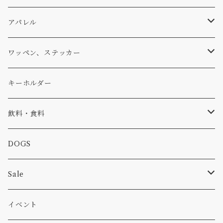
パーカー・トレーナー
...mura
ヘルメット
小物
ワッペン
ワッペン
アパレル
アウター
コーヒー
小物
ステッカー
Tシャツ
ワッペン、ステッカー
コラボ
焚き火
小物
キャップ、ニット
ワッペン
キーホルダー
食品
バイク
バッグ
ステッカー
飲料・食料
カー
小物
ピン
コーヒー
DOGS
パンツ
食べ物
Sale
パーカー・トレーナー
カー
イベント