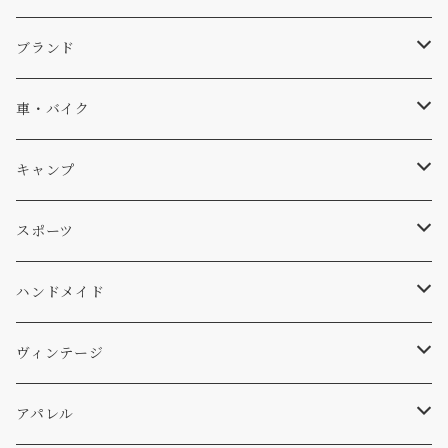
キャップ、ニット
ブランド
ソックス
Db
車・バイク
サーフ
雑貨
A-Frame
車外
キャンプ
スキー
DOGS
ステッカー
Four My Self
マット、シート
ファニチャー
スポーツ
WEAR
バッグ
Ten
エアフレッシュナー
キッチン
サーフ
ハンドメイド
パンツ
アメリカ軍払い下げ
小物
スリーピング
スキー
ステッカー
ヴィンテージ
パーカー・トレーナー
...mura
ヘルメット
小物
ワッペン
ワッペン
アパレル