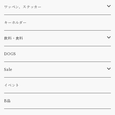
アウター
コーヒー
小物
ステッカー
Tシャツ
ワッペン、ステッカー
コラボ
焚き火
小物
キャップ、ニット
ワッペン
キーホルダー
食品
バイク
バッグ
ステッカー
飲料・食料
カー
小物
ピン
コーヒー
DOGS
パンツ
食べ物
Sale
パーカー・トレーナー
カー
イベント
キャンプ
B品