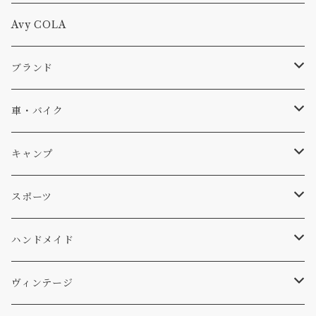
Tシャツ
Avy COLA
キャップ、ニット
ブランド
ソックス
Db
車・バイク
サーフ
雑貨
A-Frame
車外
キャンプ
スキー
DOGS
ステッカー
Four My Self
マット、シート
ファニチャー
スポーツ
WEAR
バッグ
Ten
エアフレッシュナー
キッチン
サーフ
ハンドメイド
パンツ
アメリカ軍払い下げ
小物
スリーピング
スキー
ステッカー
ヴィンテージ