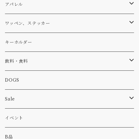
パーカー・トレーナー
...mura
ヘルメット
小物
ワッペン
ワッペン
アパレル
アウター
コーヒー
小物
ステッカー
Tシャツ
ワッペン、ステッカー
コラボ
焚き火
小物
キャップ、ニット
ワッペン
キーホルダー
食品
バイク
バッグ
ステッカー
飲料・食料
カー
小物
ピン
コーヒー
DOGS
パンツ
食べ物
Sale
パーカー・トレーナー
カー
イベント
キャンプ
B品