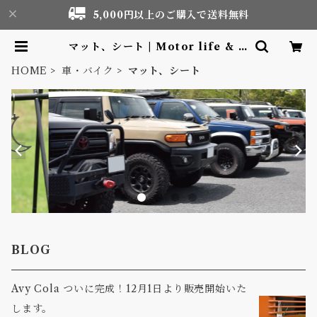
5,000円以上のご購入で送料無料
マット、シート | Motor life & O
utdoor Adventure Tourism g
ear shop
HOME
車・バイク
マット、シート
BLOG
Avy Cola ついに完成！12月1日より販売開始いた
します。