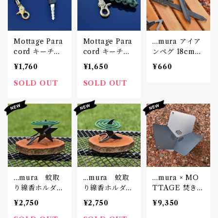
Mottage Para
Mottage Para
...mura アイア
cord キーチェ
cord キーチェ
ンペグ 18cm
ーン 002
ーン 001
一本
¥1,760
¥1,650
¥660
SOLD OUT
SOLD OUT
...mura 蚊取
...mura 蚊取
...mura × MO
り線香ホルダ
り線香ホルダ
TTAGE 焚き火
ー Star
ー Moon
台 Type.1
¥2,750
¥2,750
¥9,350