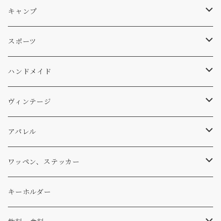
サーフ
雑貨
A-Frame
車外
キャンプ
スキー
DOGS
ステッカー
Four My Self
マット、シート
ファニチャー
スポーツ
WEAR
バッグ
Ten
エアフレッシュナー
キッチン
サーフ
ハンドメイド
パンツ
アメリカ軍払い下げ
小物
スリーピング
スキー
ステッカー
ヴィンテージ
パーカー・トレーナー
...mura
ヘルメット
小物
ワッペン
ワッペン
アパレル
アウター
コーヒー
小物
ステッカー
Tシャツ
ワッペン、ステッカー
コラボ
焚き火
小物
キャップ、ニット
ワッペン
キーホルダー