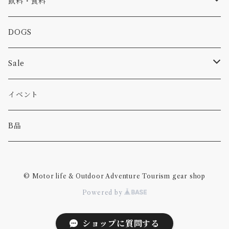
食品
バイク
バッグ
ステッカー
飲料・食料
カー
小物
ピン
コーヒー
DOGS
パンツ
食べ物
Sale
パーカー・トレーナー
カー
イベント
キャンプ
B品
その他
© Motor life & Outdoor Adventure Tourism gear shop
Powered by
ショップに質問する