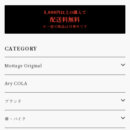
5,000円以上の購入で
配送料無料
※一部の商品は対象外です
CATEGORY
Mottage Original
Tシャツ
Avy COLA
キャップ、ニット
ブランド
ソックス
Db
車・バイク