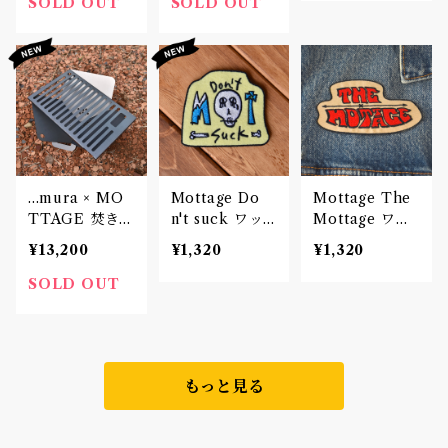
SOLD OUT
SOLD OUT
...mura × MO
Mottage Do
Mottage The
TTAGE 焚き火
n't suck ワッ
Mottage ワッ
台 Type.1 ゴト
ペン 刺繍 Patc
ペン 刺繍 Patc
¥13,200
¥1,320
¥1,320
クセット
h
h
SOLD OUT
もっと見る