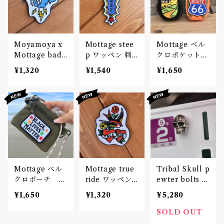
Moyamoya x
Mottage stee
Mottage ベル
Mottage bad
p ワッペン 刺
クロポケットケ
weather ワッ
繍 Patch
ース
¥1,320
¥1,540
¥1,650
ペン 刺繍 Patc
h
Mottage ベル
Mottage true
Tribal Skull p
クロポーチ シ
ride ワッペン
ewter bolts 2
ョルダーストラ
刺繍 Patch
set
¥1,650
¥1,320
¥5,280
ップ
SOLD OUT