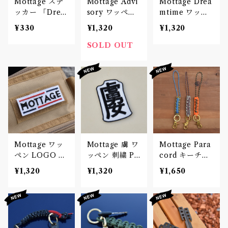
Mottage ステ
Mottage Advi
Mottage Drea
ッカー 「Drea
sory ワッペン
mtime ワッペ
mtime」 Deca
刺繍 Patch
ン 刺繍 Patch
¥330
¥1,320
¥1,320
l デカール
SOLD OUT
Mottage ワッ
Mottage 虜 ワ
Mottage Para
ペン LOGO 刺
ッペン 刺繍 Pa
cord キーチェ
繍 Patch
tch
ーン 003
¥1,320
¥1,320
¥1,650