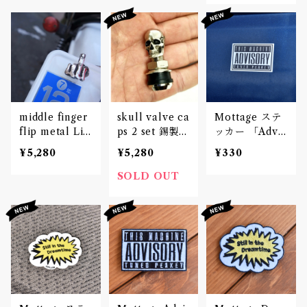
middle finger
skull valve ca
Mottage ステ
flip metal Lic
ps 2 set 錫製ス
ッカー 「Advis
ense plate bo
カルバルブキャ
ory」 Decal
¥5,280
¥5,280
¥330
lts 2 set
ップ
デカール
SOLD OUT