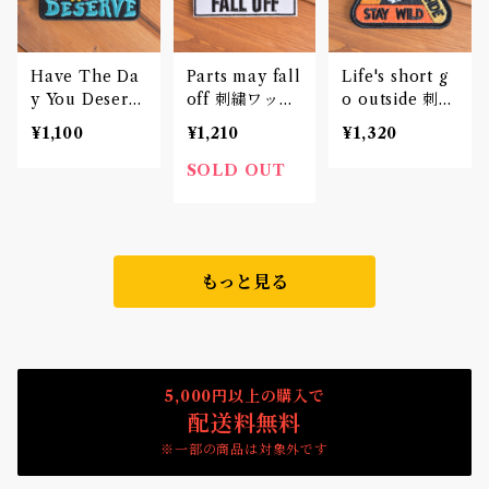
Have The Da
Parts may fall
Life's short g
y You Deserv
off 刺繍ワッペ
o outside 刺繍
e 刺繍ワッペン
ン Patch
ワッペン Patc
¥1,100
¥1,210
¥1,320
Patch
h
SOLD OUT
もっと見る
5,000円以上の購入で
配送料無料
※一部の商品は対象外です