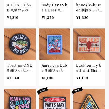
A DONT CAR
Bady Day to b
knuckle-bust
E 刺繍ワッペン
e a Beer 刺繍
er 刺繍ワッペ
Patch
ワッペン Patc
ン Patch
¥1,210
¥1,320
¥1,320
h
Trust no ONE
American Bab
Back on my b
刺繍ワッペン P
e 刺繍ワッペン
ull shit 刺繍ワ
atch
Patch
ッペン Patch
¥1,540
¥1,100
¥1,100