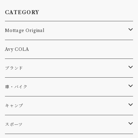
CATEGORY
Mottage Original
Tシャツ
Avy COLA
キャップ、ニット
ブランド
ソックス
Db
車・バイク
サーフ
雑貨
A-Frame
車外
キャンプ
スキー
DOGS
ステッカー
Four My Self
マット、シート
ファニチャー
スポーツ