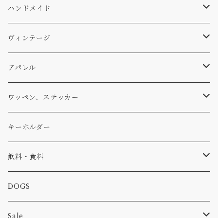
WEAR
バッグ
Ten
エアフレッシュナー
キッチン
サーフ
ハンドメイド
パンツ
アメリカ軍払い下げ
小物
スリーピング
スキー
ステッカー
ヴィンテージ
パーカー・トレーナー
...mura
ヘルメット
小物
ワッペン
ワッペン
アパレル
アウター
コーヒー
小物
ステッカー
Tシャツ
ワッペン、ステッカー
コラボ
焚き火
小物
キャップ、ニット
ワッペン
キーホルダー
食品
バイク
バッグ
ステッカー
飲料・食料
カー
小物
ピン
コーヒー
DOGS
パンツ
食べ物
Sale