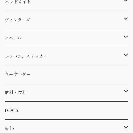
バッグ
Ten
エアフレッシュナー
キッチン
サーフ
ハンドメイド
パンツ
アメリカ軍払い下げ
小物
スリーピング
スキー
ステッカー
ヴィンテージ
パーカー・トレーナー
...mura
ヘルメット
小物
ワッペン
ワッペン
アパレル
アウター
コーヒー
小物
ステッカー
Tシャツ
ワッペン、ステッカー
コラボ
焚き火
小物
キャップ、ニット
ワッペン
キーホルダー
食品
バイク
バッグ
ステッカー
飲料・食料
カー
小物
ピン
コーヒー
DOGS
パンツ
食べ物
Sale