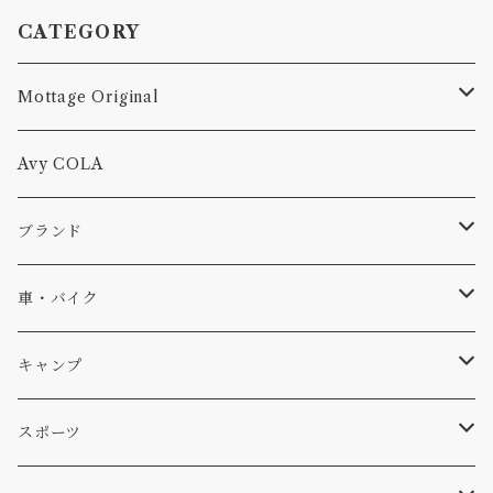
CATEGORY
Mottage Original
Tシャツ
Avy COLA
キャップ、ニット
ブランド
ソックス
Db
車・バイク
サーフ
雑貨
A-Frame
車外
キャンプ
スキー
DOGS
ステッカー
Four My Self
マット、シート
ファニチャー
スポーツ
WEAR