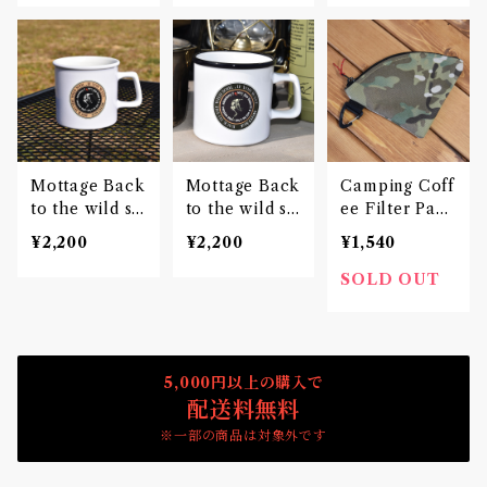
Mottage Back
Mottage Back
Camping Coff
to the wild so
to the wild so
ee Filter Pape
ul マグ Black
ul マグ Olive
r Bag コーヒー
¥2,200
¥2,200
¥1,540
ペーパー バッ
グ
SOLD OUT
5,000円以上の購入で
配送料無料
※一部の商品は対象外です