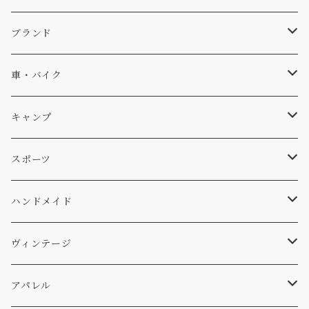
キャップ、ニット
ブランド
ソックス
Db
車・バイク
サーフ
雑貨
A-Frame
車外
キャンプ
スキー
DOGS
ステッカー
Four My Self
マット、シート
ファニチャー
スポーツ
WEAR
バッグ
Ten
エアフレッシュナー
キッチン
サーフ
ハンドメイド
パンツ
アメリカ軍払い下げ
小物
スリーピング
スキー
ステッカー
ヴィンテージ
パーカー・トレーナー
...mura
ヘルメット
小物
ワッペン
ワッペン
アパレル