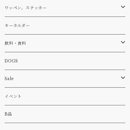
アウター
コーヒー
小物
ステッカー
Tシャツ
ワッペン、ステッカー
コラボ
焚き火
小物
キャップ、ニット
ワッペン
キーホルダー
食品
バイク
バッグ
ステッカー
飲料・食料
カー
小物
ピン
コーヒー
DOGS
パンツ
食べ物
Sale
パーカー・トレーナー
カー
イベント
キャンプ
B品