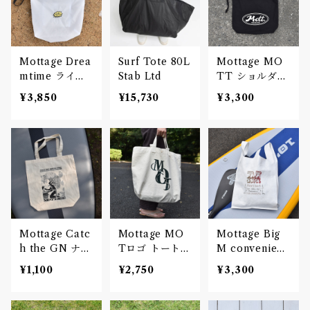
Mottage Drea
Surf Tote 80L
Mottage MO
mtime ライト
Stab Ltd
TT ショルダー
ナイロン リッ
バッグ キャン
¥3,850
¥15,730
¥3,300
プストップショ
バス
ルダーバッグ
Mottage Catc
Mottage MO
Mottage Big
h the GN ナチ
Tロゴ トートバ
M convenienc
ュラルコットン
ッグ プリント
e bag タイベ
¥1,100
¥2,750
¥3,300
バッグ
キャンバス
ック