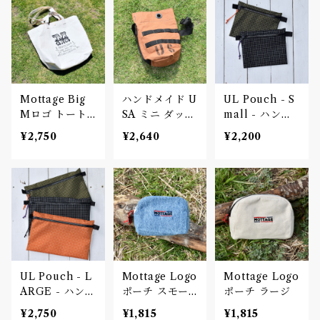
Mottage Big
ハンドメイド U
UL Pouch - S
Mロゴ トート
SA ミニ ダッフ
mall - ハンド
バッグ プリン
ル バッグ
メイド ウルト
¥2,750
¥2,640
¥2,200
ト キャンバス
ラライト ポー
チ HDPE Grid
stop
UL Pouch - L
Mottage Logo
Mottage Logo
ARGE - ハンド
ポーチ スモー
ポーチ ラージ
メイド ウルト
ル
¥2,750
¥1,815
¥1,815