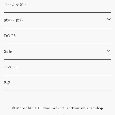
コラボ
焚き火
小物
キャップ、ニット
ワッペン
キーホルダー
食品
バイク
バッグ
ステッカー
飲料・食料
カー
小物
ピン
コーヒー
DOGS
パンツ
食べ物
Sale
パーカー・トレーナー
カー
イベント
キャンプ
B品
その他
© Motor life & Outdoor Adventure Tourism gear shop