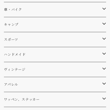
ソックス
Db
車・バイク
サーフ
雑貨
A-Frame
車外
キャンプ
スキー
DOGS
ステッカー
Four My Self
マット、シート
ファニチャー
スポーツ
WEAR
バッグ
Ten
エアフレッシュナー
キッチン
サーフ
ハンドメイド
パンツ
アメリカ軍払い下げ
小物
スリーピング
スキー
ステッカー
ヴィンテージ
パーカー・トレーナー
...mura
ヘルメット
小物
ワッペン
ワッペン
アパレル
アウター
コーヒー
小物
ステッカー
Tシャツ
ワッペン、ステッカー