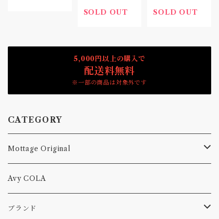
ラライト ポー
チ HDPE Grid
SOLD OUT
SOLD OUT
stop
5,000円以上の購入で
配送料無料
※一部の商品は対象外です
CATEGORY
Mottage Original
Tシャツ
Avy COLA
キャップ、ニット
ブランド