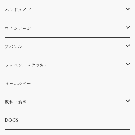
WEAR
バッグ
Ten
エアフレッシュナー
キッチン
サーフ
ハンドメイド
パンツ
アメリカ軍払い下げ
小物
スリーピング
スキー
ステッカー
ヴィンテージ
パーカー・トレーナー
...mura
ヘルメット
小物
ワッペン
ワッペン
アパレル
アウター
コーヒー
小物
ステッカー
Tシャツ
ワッペン、ステッカー
コラボ
焚き火
小物
キャップ、ニット
ワッペン
キーホルダー
食品
バイク
バッグ
ステッカー
飲料・食料
カー
小物
ピン
コーヒー
DOGS