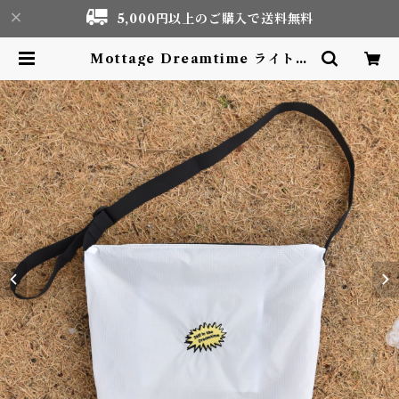
5,000円以上のご購入で送料無料
Mottage Dreamtime ライトナ
イロン リップストップショルダーバ
ッグ | Motor life & Outdoor
Adventure Tourism gear sho
p