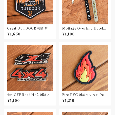
Great OUTDOOR 刺繍 ワッ
Mottage Overland Hotelキ
ペン Patch
ーホルダー
¥1,650
¥1,100
4×4 OFF Road No2 刺繍ワッ
Fire PVC 刺繍ワッペン Patc
ペン Patch
h
¥1,100
¥1,210