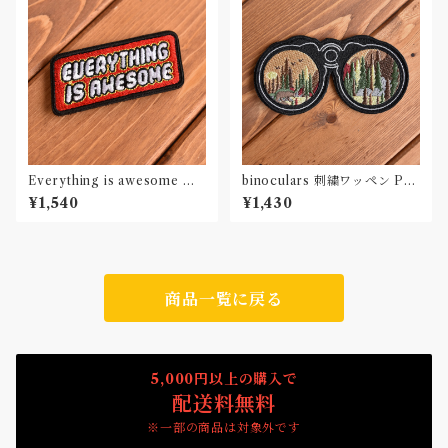
Everything is awesome 刺
binoculars 刺繍ワッペン Pat
繍ワッペン Patch
ch
¥1,540
¥1,430
商品一覧に戻る
5,000円以上の購入で
配送料無料
※一部の商品は対象外です