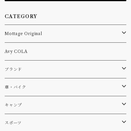
CATEGORY
Mottage Original
Tシャツ
Avy COLA
キャップ、ニット
ブランド
ソックス
Db
車・バイク
サーフ
雑貨
A-Frame
車外
キャンプ
スキー
DOGS
ステッカー
Four My Self
マット、シート
ファニチャー
スポーツ