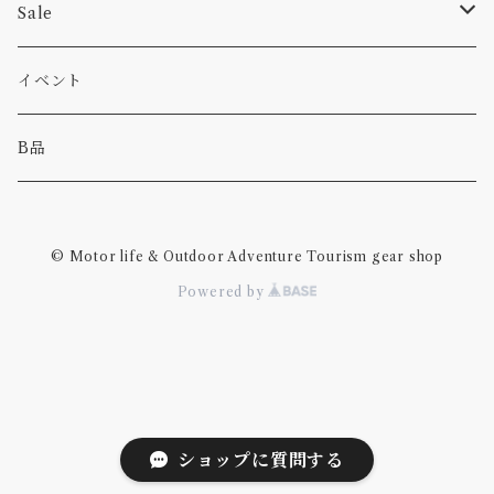
パンツ
食べ物
Sale
パーカー・トレーナー
カー
イベント
キャンプ
B品
その他
© Motor life & Outdoor Adventure Tourism gear shop
Powered by
ショップに質問する