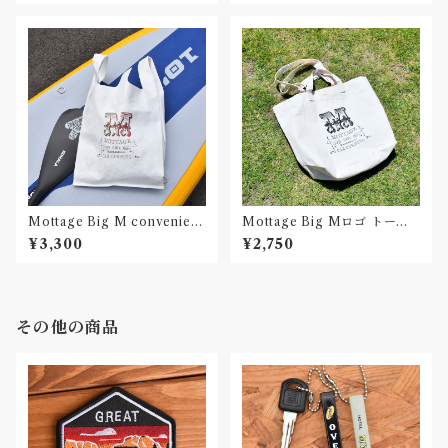
Mottage Big M convenien
Mottage Big Mロゴ トート
ce bag タイベック
バッグ プリント キャンバス
¥3,300
¥2,750
その他の商品