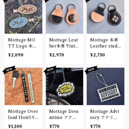
Mottage MO
Mottage Leat
Mottage 本革
TT Logo 本革
her本革 Vinta
Leather studs
Leather キー
geコンチョキー
キーホルダー
¥2,090
¥2,970
¥2,750
ホルダー
ホルダー 小銭
小銭入れ
入れ
Mottage Over
Mottage Drea
Mottage Advi
land Hotelキ
mtime アクリ
sory アクリル
ーホルダー
ルキーホルダー
キーホルダー
¥1,100
¥770
¥770