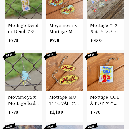
Mottage Dead
Moyamoya x
Mottage アク
or Dead アク
Mottage MO
リル ピンバッ
リルキーホルダ
TT アクリルキ
ジ
¥770
¥770
¥330
ー
ーホルダー
Moyamoya x
Mottage MO
Mottage COL
Mottage bad
TT OVAL アク
A POP アクリ
weather アク
リルキーホルダ
ルキーホルダー
¥770
¥1,100
¥770
リルキーホルダ
ー セット
ー