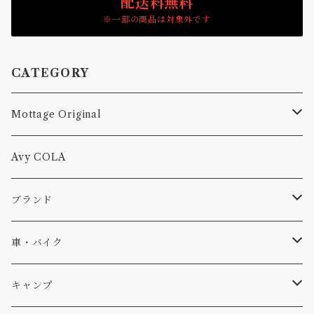
配送料無料
※一部の商品は対象外です
CATEGORY
Mottage Original
Tシャツ
Avy COLA
キャップ、ニット
ブランド
ソックス
Db
車・バイク
サーフ
雑貨
A-Frame
車外
キャンプ