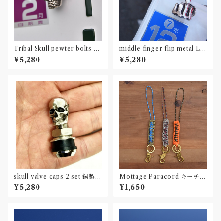
Tribal Skull pewter bolts 2
middle finger flip metal Lic
set
ense plate bolts 2 set
¥5,280
¥5,280
skull valve caps 2 set 錫製ス
Mottage Paracord キーチェ
カルバルブキャップ
ーン 003
¥5,280
¥1,650