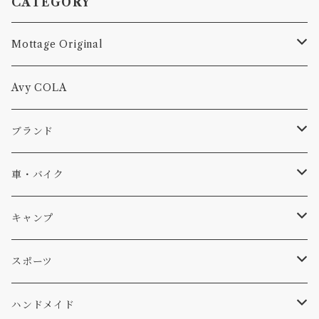
CATEGORY
Mottage Original
Tシャツ
Avy COLA
キャップ、ニット
ブランド
ソックス
Db
車・バイク
サーフ
雑貨
A-Frame
車外
キャンプ
スキー
DOGS
ステッカー
Four My Self
マット、シート
ファニチャー
スポーツ
WEAR
バッグ
Ten
エアフレッシュナー
キッチン
サーフ
ハンドメイド