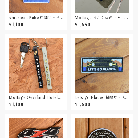
American Babe 刺繍ワッペ
Mottage ベルクロポーチ シ
ン Patch
ョルダーストラップ
¥1,100
¥1,650
Mottage Overland Hotelキ
Lets go Places 刺繍ワッペン
ーホルダー
Patch
¥1,100
¥1,600