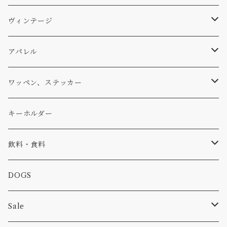
パンツ
アメリカ軍払い下げ
小物
スリーピング
スキー
ステッカー
ヴィンテージ
パーカー・トレーナー
...mura
ヘルメット
小物
ワッペン
ワッペン
アパレル
アウター
コーヒー
小物
ステッカー
Tシャツ
ワッペン、ステッカー
コラボ
焚き火
小物
キャップ、ニット
ワッペン
キーホルダー
食品
バイク
バッグ
ステッカー
飲料・食料
カー
小物
ピン
コーヒー
DOGS
パンツ
食べ物
Sale