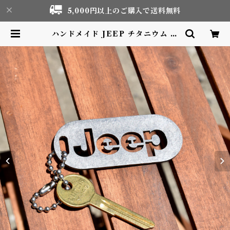
5,000円以上のご購入で送料無料
ハンドメイド JEEP チタニウム キ
ーチェーン Titanium Keychain
Raw | Motor life & Outdoor
Adventure Tourism gear sho
p