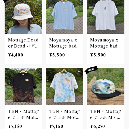
Mottage Dead
Moyamoya x
Moyamoya x
or Dead バゲ
Mottage bad
Mottage bad
ットハット 刺
weather Tシ
weather Tシ
¥4,400
¥5,500
¥5,500
繍
ャツ Water Un
ャツ White Un
isex
isex
TEN × Mottag
TEN × Mottag
TEN × Mottag
e コラボ Mott
e コラボ Mott
e コラボ M's C
Oval Tシャツ
Oval Tシャツ
ola 2tone キャ
¥7,150
¥7,150
¥6,270