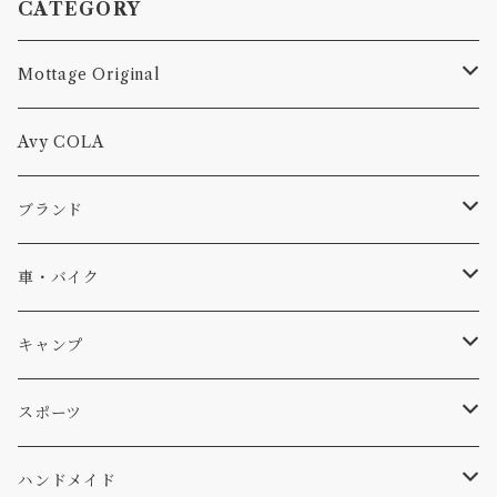
CATEGORY
Mottage Original
Tシャツ
Avy COLA
キャップ、ニット
ブランド
ソックス
Db
車・バイク
サーフ
雑貨
A-Frame
車外
キャンプ
スキー
DOGS
ステッカー
Four My Self
マット、シート
ファニチャー
スポーツ
WEAR
バッグ
Ten
エアフレッシュナー
キッチン
サーフ
ハンドメイド