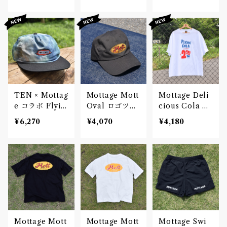
Black Unisex
Sea White Uni
ップ 刺繍
sex
TEN × Mottag
Mottage Mott
Mottage Deli
e コラボ Flyin
Oval ロゴツイ
cious Cola T
g 2toneキャッ
ルキャップ 刺
シャツ White
¥6,270
¥4,070
¥4,180
プ 刺繍
繍 Black
Unisex
Mottage Mott
Mottage Mott
Mottage Swi