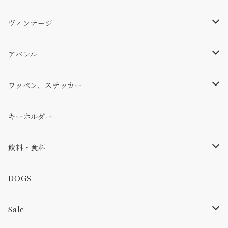
パンツ
アメリカ軍払い下げ
小物
スリーピング
スキー
ステッカー
ヴィンテージ
パーカー・トレーナー
...mura
ヘルメット
小物
ワッペン
ワッペン
アパレル
アウター
コーヒー
小物
ステッカー
Tシャツ
ワッペン、ステッカー
コラボ
焚き火
小物
キャップ、ニット
ワッペン
キーホルダー
食品
バイク
バッグ
ステッカー
飲料・食料
カー
小物
ピン
コーヒー
DOGS
パンツ
食べ物
Sale