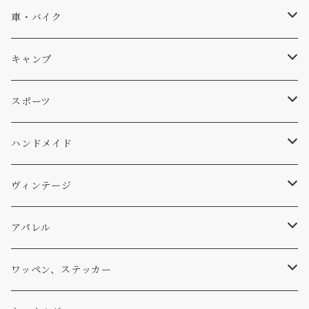
ソックス
Db
車・バイク
サーフ
雑貨
A-Frame
車外
キャンプ
スキー
DOGS
ステッカー
Four My Self
マット、シート
ファニチャー
スポーツ
WEAR
バッグ
Ten
エアフレッシュナー
キッチン
サーフ
ハンドメイド
パンツ
アメリカ軍払い下げ
小物
スリーピング
スキー
ステッカー
ヴィンテージ
パーカー・トレーナー
...mura
ヘルメット
小物
ワッペン
ワッペン
アパレル
アウター
コーヒー
小物
ステッカー
Tシャツ
ワッペン、ステッカー