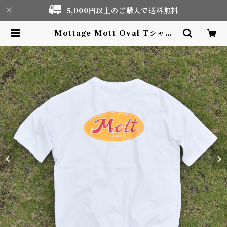
5,000円以上のご購入で送料無料
Mottage Mott Oval Tシャツ
White Unisex | Motor life &
Outdoor Adventure Tourism
gear shop