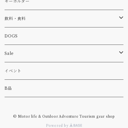
コラボ
焚き火
小物
キャップ、ニット
ワッペン
キーホルダー
食品
バイク
バッグ
ステッカー
飲料・食料
カー
小物
ピン
コーヒー
DOGS
パンツ
食べ物
Sale
パーカー・トレーナー
カー
イベント
キャンプ
B品
その他
© Motor life & Outdoor Adventure Tourism gear shop
Powered by