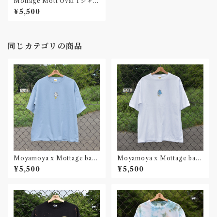
Mottage Mott Oval Tシャツ
White Unisex
¥5,500
同じカテゴリの商品
Moyamoya x Mottage bad
Moyamoya x Mottage bad
weather Tシャツ Water Uni
weather Tシャツ White Uni
¥5,500
¥5,500
sex
sex