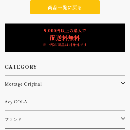
商品一覧に戻る
5,000円以上の購入で
配送料無料
※一部の商品は対象外です
CATEGORY
Mottage Original
Tシャツ
Avy COLA
キャップ、ニット
ブランド