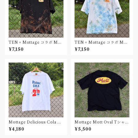
TEN × Mottage コラボ Mot
TEN × Mottage コラボ Mot
t Oval Tシャツ Black Unise
t Oval Tシャツ Sea White U
¥7,150
¥7,150
x
nisex
Mottage Delicious Cola T
Mottage Mott Oval Tシャツ
シャツ White Unisex
Black Unisex
¥4,180
¥5,500