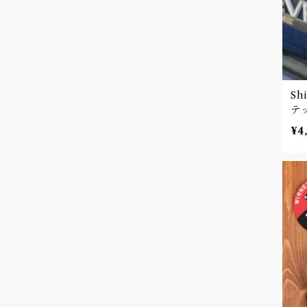
Sh
¥4