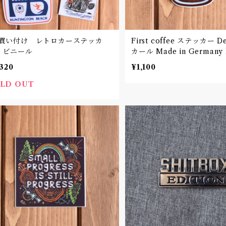
S買い付け レトロカーステッカ
First coffee ステッカー D
 ビニール
カール Made in Germany 
,320
¥1,100
LD OUT