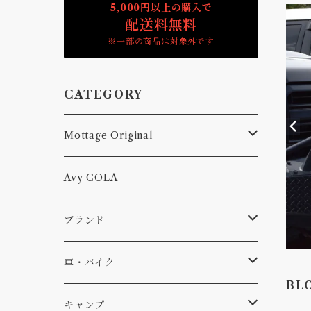
5,000円以上の購入で
配送料無料
※一部の商品は対象外です
CATEGORY
Mottage Original
Tシャツ
Avy COLA
キャップ、ニット
ブランド
ソックス
Db
車・バイク
BL
サーフ
雑貨
A-Frame
車外
キャンプ