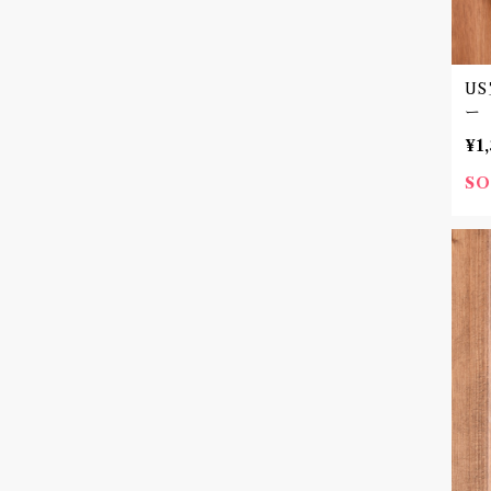
U
ー
¥1
SO