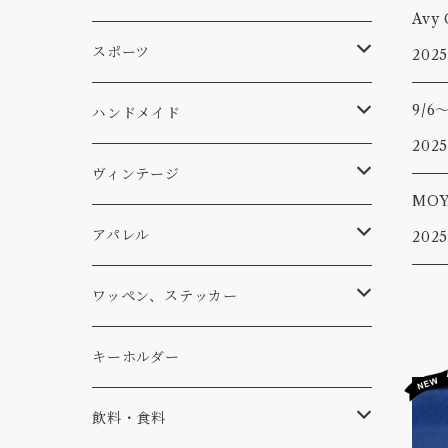
スキー
DOGS
ステッカー
Four My Self
マット、シート
ファニチャー
スポーツ
2025
WEAR
9/6
バッグ
Ten
エアフレッシュナー
キッチン
サーフ
ハンドメイド
2025
パンツ
アメリカ軍払い下げ
小物
スリーピング
スキー
ステッカー
ヴィンテージ
MO
パーカー・トレーナー
...mura
ヘルメット
小物
ワッペン
ワッペン
アパレル
2025
アウター
コーヒー
小物
ステッカー
Tシャツ
ワッペン、ステッカー
コラボ
焚き火
小物
キャップ、ニット
ワッペン
キーホルダー
食品
バイク
バッグ
ステッカー
飲料・食料