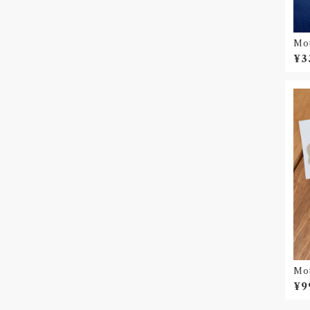
Mot
a
¥3
Mo
De
¥9