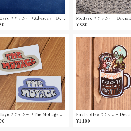
tage ステッカー 「Advisory」 Dec
Mottage ステッカー 「Dreamtim
l デカール
cal デカール
30
¥330
ttage ステッカー 「The Mottage」
First coffee ステッカー Dec
cal デカール 2枚セット
Made in Germany Nature
90
¥1,100