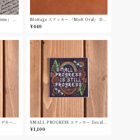
e」 De
Mottage ステッカー 「Mott Oval」 De
cal デカール
¥440
al デカール
SMALL PROGRESS ステッカー Decal
デカール Made in Germany Mountain
¥1,100
Camp