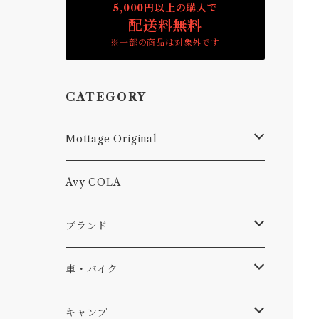
5,000円以上の購入で
配送料無料
※一部の商品は対象外です
CATEGORY
Mottage Original
Tシャツ
Avy COLA
キャップ、ニット
ブランド
ソックス
Db
車・バイク
サーフ
雑貨
A-Frame
車外
キャンプ