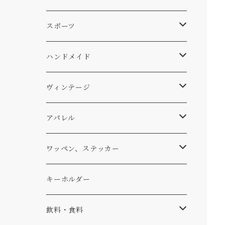
スキー
DOGS
ステッカー
Four My Self
マット、シート
ファニチャー
スポーツ
WEAR
バッグ
Ten
エアフレッシュナー
キッチン
サーフ
ハンドメイド
パンツ
アメリカ軍払い下げ
小物
スリーピング
スキー
ステッカー
ヴィンテージ
パーカー・トレーナー
...mura
ヘルメット
小物
ワッペン
ワッペン
アパレル
アウター
コーヒー
小物
ステッカー
Tシャツ
ワッペン、ステッカー
コラボ
焚き火
小物
キャップ、ニット
ワッペン
キーホルダー
食品
バイク
バッグ
ステッカー
飲料・食料