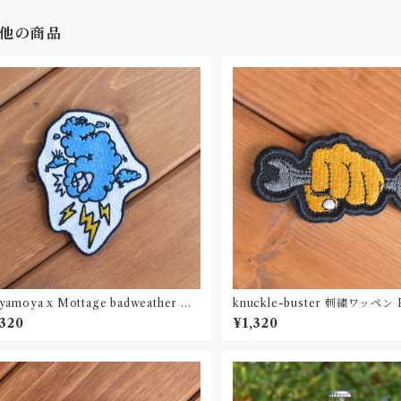
他の商品
amoya x Mottage badweather ワ
knuckle-buster 刺繍ワッペン P
ン 刺繍 Patch
,320
¥1,320