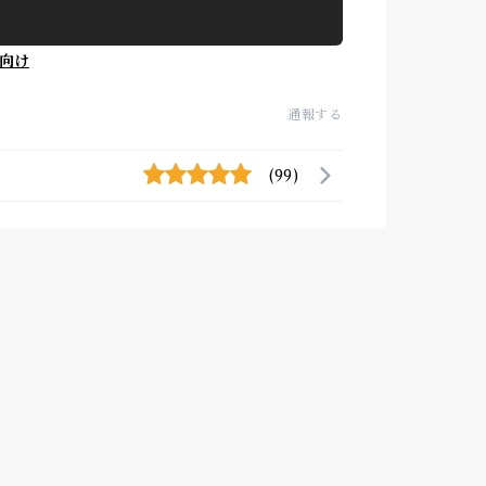
向け
通報する
(99)