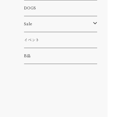
カー
小物
ピン
コーヒー
DOGS
パンツ
食べ物
Sale
パーカー・トレーナー
カー
イベント
キャンプ
B品
その他