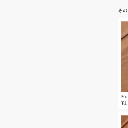
その
Moy
ッペ
¥1