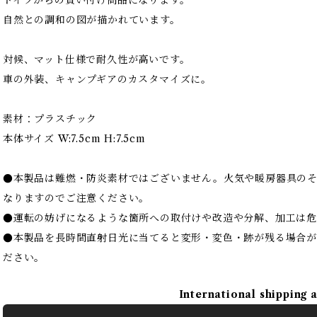
ドイツからの買い付け商品になります。
自然との調和の図が描かれています。
対候、マット仕様で耐久性が高いです。
車の外装、キャンプギアのカスタマイズに。
素材：プラスチック
本体サイズ W:7.5cm H:7.5cm
●本製品は難燃・防炎素材ではございません。火気や暖房器具の
なりますのでご注意ください。
●運転の妨げになるような箇所への取付けや改造や分解、加工は危
●本製品を長時間直射日光に当てると変形・変色・跡が残る場合が
ださい。
International shipping 