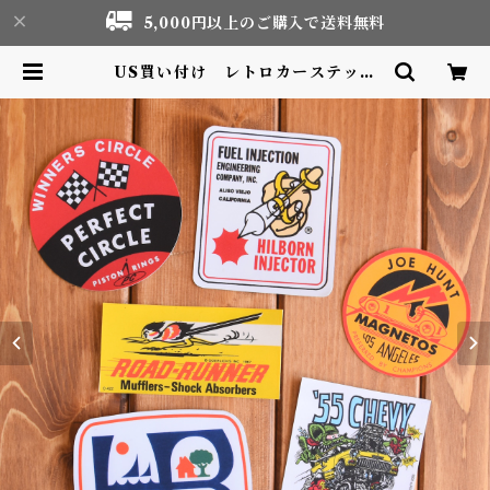
5,000円以上のご購入で送料無料
US買い付け レトロカーステッカ
ー ビニール | Motor life & Ou
tdoor Adventure Tourism ge
ar shop