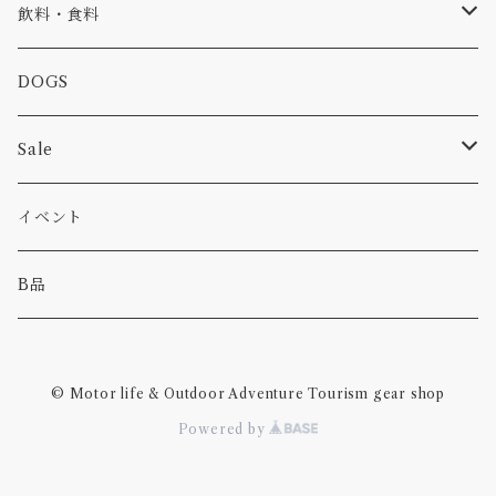
食品
バイク
バッグ
ステッカー
飲料・食料
カー
小物
ピン
コーヒー
DOGS
パンツ
食べ物
Sale
パーカー・トレーナー
カー
イベント
キャンプ
B品
その他
© Motor life & Outdoor Adventure Tourism gear shop
Powered by