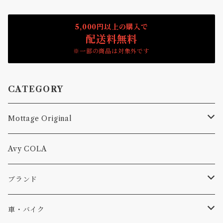
5,000円以上の購入で
配送料無料
※一部の商品は対象外です
CATEGORY
Mottage Original
Tシャツ
Avy COLA
キャップ、ニット
ブランド
ソックス
Db
車・バイク