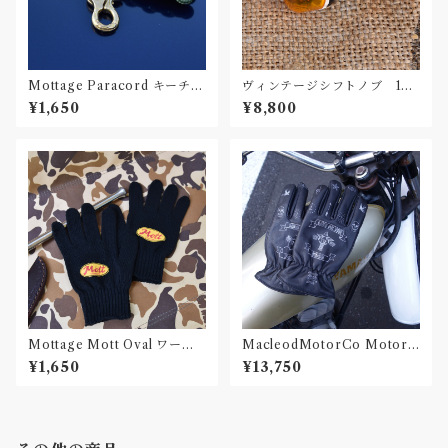
Mottage Paracord キーチェ
ヴィンテージシフトノブ 198
ーン 001
0年代 プラスチック製 フラ
¥1,650
¥8,800
ワー
Mottage Mott Oval ワーク
MacleodMotorCo Motorc
グローブ（軍手）
ycle Gloves Black
¥1,650
¥13,750