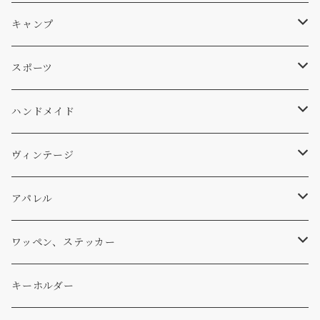
サーフ
雑貨
A-Frame
車外
キャンプ
スキー
DOGS
ステッカー
Four My Self
マット、シート
ファニチャー
スポーツ
WEAR
バッグ
Ten
エアフレッシュナー
キッチン
サーフ
ハンドメイド
パンツ
アメリカ軍払い下げ
小物
スリーピング
スキー
ステッカー
ヴィンテージ
パーカー・トレーナー
...mura
ヘルメット
小物
ワッペン
ワッペン
アパレル
アウター
コーヒー
小物
ステッカー
Tシャツ
ワッペン、ステッカー
コラボ
焚き火
小物
キャップ、ニット
ワッペン
キーホルダー