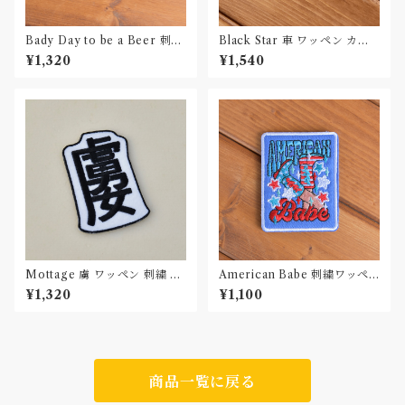
Bady Day to be a Beer 刺繍
Black Star 車 ワッペン カー
ワッペン Patch
パッチ
¥1,320
¥1,540
Mottage 虜 ワッペン 刺繍 Pa
American Babe 刺繍ワッペ
tch
ン Patch
¥1,320
¥1,100
商品一覧に戻る