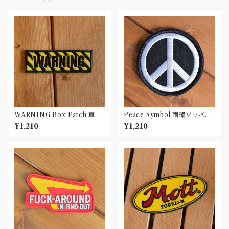
WARNING Box Patch 車 ワ
Peace Symbol 刺繍ワッペン
ッペン カー パッチ
Patch
¥1,210
¥1,210