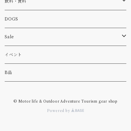
食品
バイク
バッグ
ステッカー
飲料・食料
カー
小物
ピン
コーヒー
DOGS
パンツ
食べ物
Sale
パーカー・トレーナー
カー
イベント
キャンプ
B品
その他
© Motor life & Outdoor Adventure Tourism gear shop
Powered by