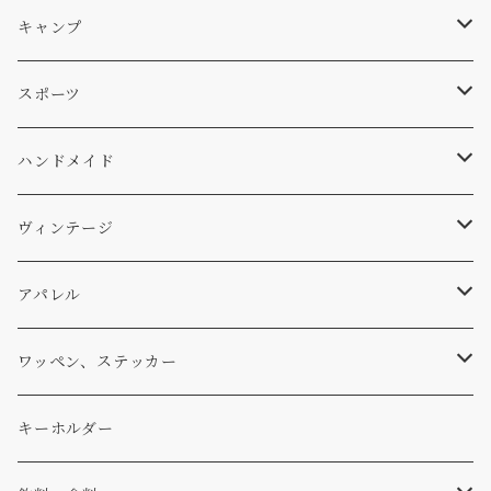
サーフ
雑貨
A-Frame
車外
キャンプ
スキー
DOGS
ステッカー
Four My Self
マット、シート
ファニチャー
スポーツ
WEAR
バッグ
Ten
エアフレッシュナー
キッチン
サーフ
ハンドメイド
パンツ
アメリカ軍払い下げ
小物
スリーピング
スキー
ステッカー
ヴィンテージ
パーカー・トレーナー
...mura
ヘルメット
小物
ワッペン
ワッペン
アパレル
アウター
コーヒー
小物
ステッカー
Tシャツ
ワッペン、ステッカー
コラボ
焚き火
小物
キャップ、ニット
ワッペン
キーホルダー