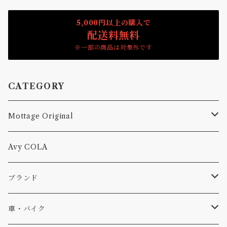
5,000円以上の購入で
配送料無料
※一部の商品は対象外です
CATEGORY
Mottage Original
Tシャツ
Avy COLA
キャップ、ニット
ブランド
ソックス
Db
車・バイク