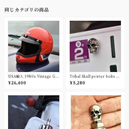
同じカテゴリの商品
USA輸入 1980s Vintage Gri
Tribal Skull pewter bolts 2
ffin Fullface helmet Mサ
set
¥26,400
¥5,280
イズ（58相当）