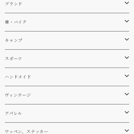
キャップ、ニット
ブランド
ソックス
Db
車・バイク
サーフ
雑貨
A-Frame
車外
キャンプ
スキー
DOGS
ステッカー
Four My Self
マット、シート
ファニチャー
スポーツ
WEAR
バッグ
Ten
エアフレッシュナー
キッチン
サーフ
ハンドメイド
パンツ
アメリカ軍払い下げ
小物
スリーピング
スキー
ステッカー
ヴィンテージ
パーカー・トレーナー
...mura
ヘルメット
小物
ワッペン
ワッペン
アパレル
アウター
コーヒー
小物
ステッカー
Tシャツ
ワッペン、ステッカー