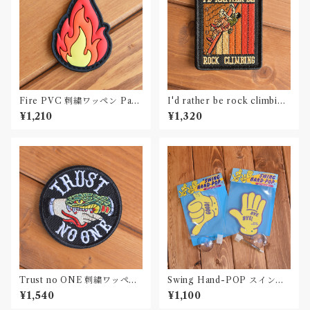
Fire PVC 刺繍ワッペン Patc
I'd rather be rock climbing
h
刺繍ワッペン Patch
¥1,210
¥1,320
Trust no ONE 刺繍ワッペン
Swing Hand-POP スイング
Patch
ハンドポップ エアフレッシ
¥1,540
¥1,100
ュナー