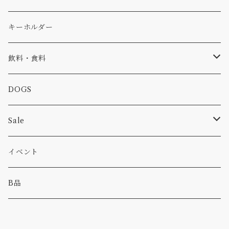
コラボ
焚き火
小物
キャップ、ニット
ワッペン
キーホルダー
食品
バイク
バッグ
ステッカー
飲料・食料
カー
小物
ピン
コーヒー
DOGS
パンツ
食べ物
Sale
パーカー・トレーナー
カー
イベント
キャンプ
B品
その他