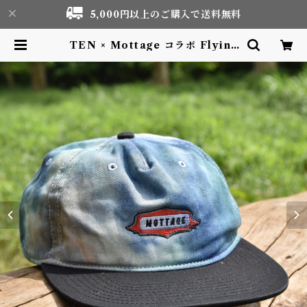
5,000円以上のご購入で送料無料
TEN × Mottage コラボ Flying
2toneキャップ 刺繍 | Motor life
& Outdoor Adventure Touris
m gear shop