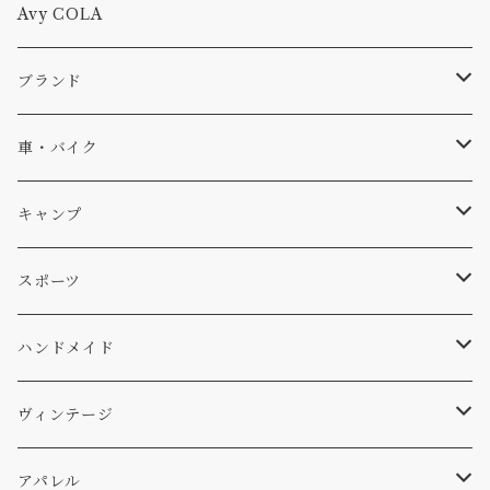
Tシャツ
Avy COLA
キャップ、ニット
ブランド
ソックス
Db
車・バイク
サーフ
雑貨
A-Frame
車外
キャンプ
スキー
DOGS
ステッカー
Four My Self
マット、シート
ファニチャー
スポーツ
WEAR
バッグ
Ten
エアフレッシュナー
キッチン
サーフ
ハンドメイド
パンツ
アメリカ軍払い下げ
小物
スリーピング
スキー
ステッカー
ヴィンテージ
パーカー・トレーナー
...mura
ヘルメット
小物
ワッペン
ワッペン
アパレル