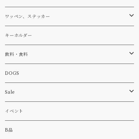
アウター
コーヒー
小物
ステッカー
Tシャツ
ワッペン、ステッカー
コラボ
焚き火
小物
キャップ、ニット
ワッペン
キーホルダー
食品
バイク
バッグ
ステッカー
飲料・食料
カー
小物
ピン
コーヒー
DOGS
パンツ
食べ物
Sale
パーカー・トレーナー
カー
イベント
キャンプ
B品