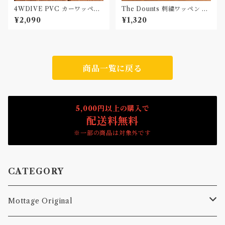
4WDIVE PVC カーワッペン
The Dounts 刺繍ワッペン Pa
Car Patch
tch
¥2,090
¥1,320
商品一覧に戻る
5,000円以上の購入で
配送料無料
※一部の商品は対象外です
CATEGORY
Mottage Original