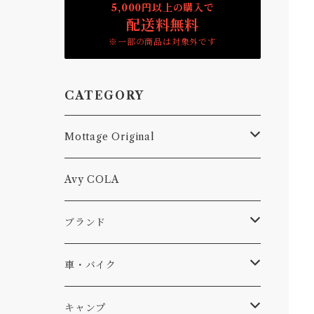
5,000円以上の購入で
配送料無料
※一部の商品は対象外です
CATEGORY
Mottage Original
Tシャツ
Avy COLA
キャップ、ニット
ブランド
ソックス
Db
車・バイク
サーフ
雑貨
A-Frame
車外
キャンプ