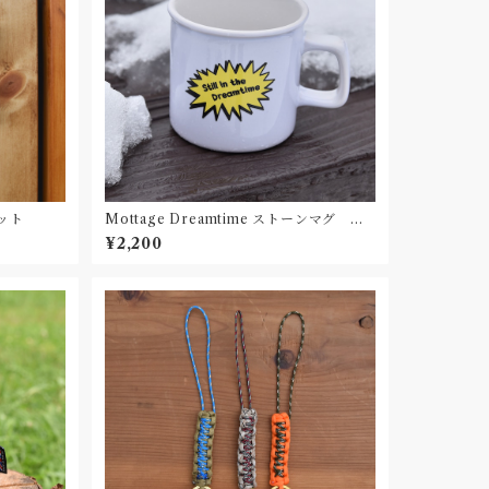
セット
Mottage Dreamtime ストーンマグ 陶
器
¥2,200