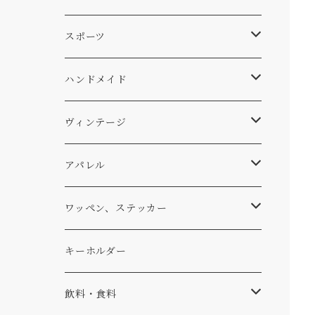
スキー
DOGS
ステッカー
Four My Self
マット、シート
ファニチャー
スポーツ
WEAR
バッグ
Ten
エアフレッシュナー
キッチン
サーフ
ハンドメイド
パンツ
アメリカ軍払い下げ
小物
スリーピング
スキー
ステッカー
ヴィンテージ
パーカー・トレーナー
...mura
ヘルメット
小物
ワッペン
ワッペン
アパレル
アウター
コーヒー
小物
ステッカー
Tシャツ
ワッペン、ステッカー
コラボ
焚き火
小物
キャップ、ニット
ワッペン
キーホルダー
食品
バイク
バッグ
ステッカー
飲料・食料