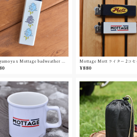
amoya x Mottage badweather ラ
Mottage Mott ライター 2コ
ー 2コセット
80
¥880