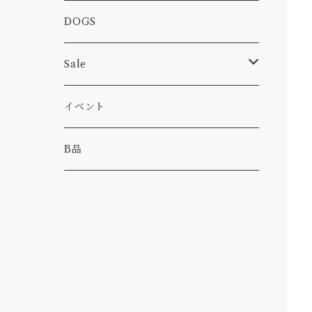
カー
小物
ピン
コーヒー
DOGS
パンツ
食べ物
Sale
パーカー・トレーナー
カー
イベント
キャンプ
B品
その他