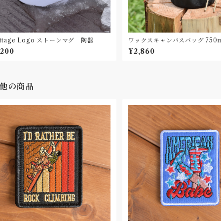
ttage Logo ストーンマグ 陶器
ワックスキャンバスバッグ 750m
用 Made in UK Waxed Canv
,200
¥2,860
他の商品