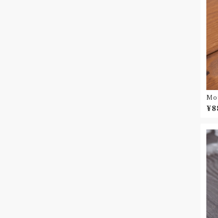
Moy
イタ
¥8