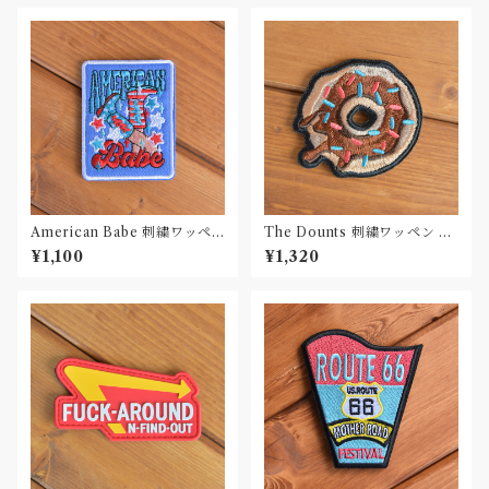
American Babe 刺繍ワッペ
The Dounts 刺繍ワッペン Pa
ン Patch
tch
¥1,100
¥1,320