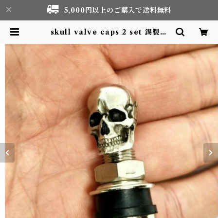
5,000円以上のご購入で送料無料
skull valve caps 2 set 錫製ス
カルバルブキャップ | Motor life
& Outdoor Adventure Touris
m gear shop