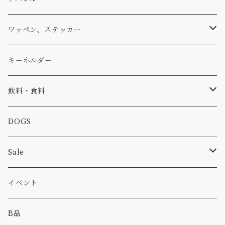
アウター
コーヒー
小物
ステッカー
Tシャツ
ワッペン、ステッカー
コラボ
焚き火
小物
キャップ、ニット
ワッペン
キーホルダー
食品
バイク
バッグ
ステッカー
飲料・食料
カー
小物
ピン
コーヒー
DOGS
パンツ
食べ物
Sale
パーカー・トレーナー
カー
イベント
キャンプ
B品