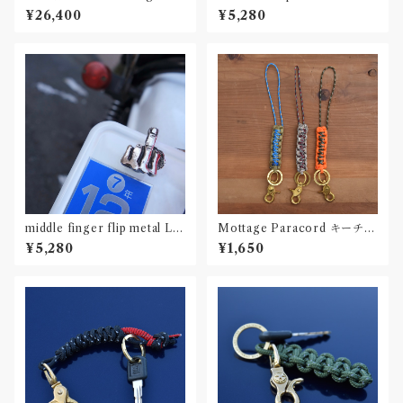
ffin Fullface helmet Mサ
set
¥26,400
¥5,280
イズ（58相当）
middle finger flip metal Lic
Mottage Paracord キーチェ
ense plate bolts 2 set
ーン 003
¥5,280
¥1,650