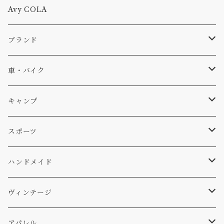
Tシャツ
Avy COLA
キャップ、ニット
ブランド
ソックス
Db
車・バイク
サーフ
雑貨
A-Frame
車外
キャンプ
スキー
DOGS
ステッカー
Four My Self
マット、シート
ファニチャー
スポーツ
WEAR
バッグ
Ten
エアフレッシュナー
キッチン
サーフ
ハンドメイド
パンツ
アメリカ軍払い下げ
小物
スリーピング
スキー
ステッカー
ヴィンテージ
パーカー・トレーナー
...mura
ヘルメット
小物
ワッペン
ワッペン
アパレル