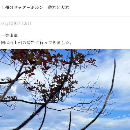
西上州のマッターホルン 碧岩と大岩
022/10/07 12:11
月一登山部
今回は西上州の碧岩に行ってきました。