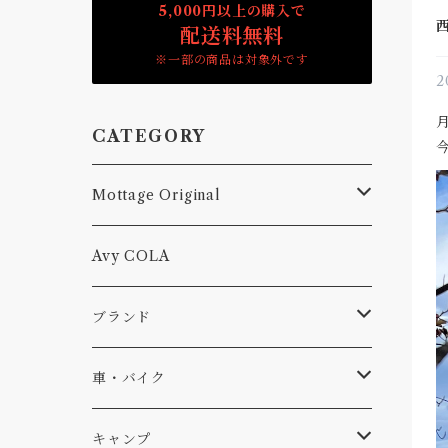
5,000円以上の購入で
配送料無料
※一部の商品は対象外です
2
CATEGORY
Mottage Original
Tシャツ
Avy COLA
キャップ、ニット
ブランド
ソックス
Db
車・バイク
サーフ
雑貨
A-Frame
車外
キャンプ