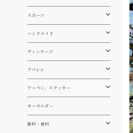
スキー
DOGS
ステッカー
Four My Self
マット、シート
ファニチャー
スポーツ
WEAR
バッグ
Ten
エアフレッシュナー
キッチン
サーフ
ハンドメイド
パンツ
アメリカ軍払い下げ
小物
スリーピング
スキー
ステッカー
ヴィンテージ
パーカー・トレーナー
...mura
ヘルメット
小物
ワッペン
ワッペン
アパレル
アウター
コーヒー
小物
ステッカー
Tシャツ
ワッペン、ステッカー
コラボ
焚き火
小物
キャップ、ニット
ワッペン
キーホルダー
食品
バイク
バッグ
ステッカー
飲料・食料