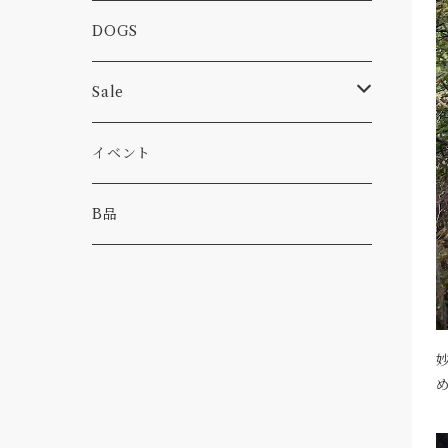
カー
小物
ピン
コーヒー
DOGS
パンツ
食べ物
Sale
パーカー・トレーナー
カー
イベント
キャンプ
B品
その他