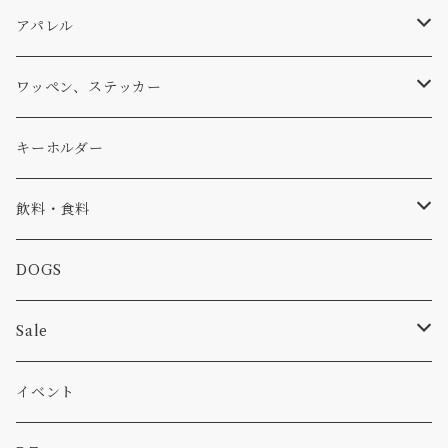
パーカー・トレーナー
...mura
ヘルメット
小物
ワッペン
ワッペン
アパレル
アウター
コーヒー
小物
ステッカー
Tシャツ
ワッペン、ステッカー
コラボ
焚き火
小物
キャップ、ニット
ワッペン
キーホルダー
食品
バイク
バッグ
ステッカー
飲料・食料
カー
小物
ピン
コーヒー
DOGS
パンツ
食べ物
Sale
パーカー・トレーナー
カー
イベント