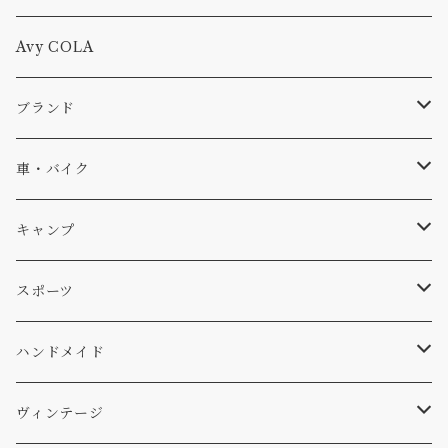
Tシャツ
Avy COLA
キャップ、ニット
ブランド
ソックス
Db
車・バイク
サーフ
雑貨
A-Frame
車外
キャンプ
スキー
DOGS
ステッカー
Four My Self
マット、シート
ファニチャー
スポーツ
WEAR
バッグ
Ten
エアフレッシュナー
キッチン
サーフ
ハンドメイド
パンツ
アメリカ軍払い下げ
小物
スリーピング
スキー
ステッカー
ヴィンテージ