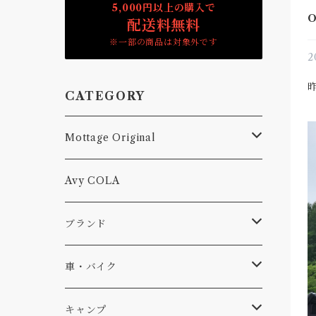
5,000円以上の購入で
O
配送料無料
※一部の商品は対象外です
2
CATEGORY
Mottage Original
Tシャツ
Avy COLA
キャップ、ニット
ブランド
ソックス
Db
車・バイク
サーフ
雑貨
A-Frame
車外
キャンプ