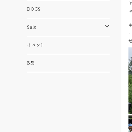
カー
小物
ピン
コーヒー
DOGS
パンツ
食べ物
Sale
パーカー・トレーナー
カー
イベント
キャンプ
B品
その他