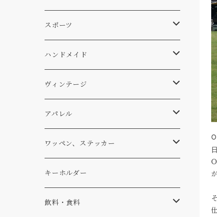
スキー
DOGS
ステッカー
Four My Self
マット、シート
ファニチャー
スポーツ
WEAR
バッグ
Ten
エアフレッシュナー
キッチン
サーフ
ハンドメイド
パンツ
アメリカ軍払い下げ
小物
スリーピング
スキー
ステッカー
ヴィンテージ
パーカー・トレーナー
...mura
ヘルメット
小物
ワッペン
ワッペン
アパレル
アウター
コーヒー
小物
ステッカー
Tシャツ
ワッペン、ステッカー
コラボ
焚き火
小物
キャップ、ニット
ワッペン
キーホルダー
食品
バイク
バッグ
ステッカー
飲料・食料