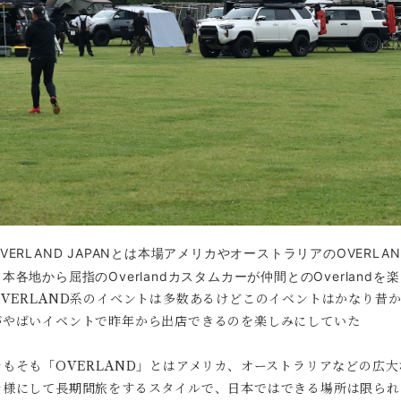
OVERLAND JAPANとは本場アメリカやオーストラリアの
OVERL
日本各地から屈指のOverlandカスタムカーが仲間とのOverland
OVERLAND系のイベントは多数あるけどこのイベントはかなり昔
がやばいイベントで昨年から出店できるのを楽しみにしていた
そもそも「OVERLAND」とはアメリカ、オーストラリアなどの広大
仕様にして長期間旅をするスタイルで、日本ではできる場所は限られ