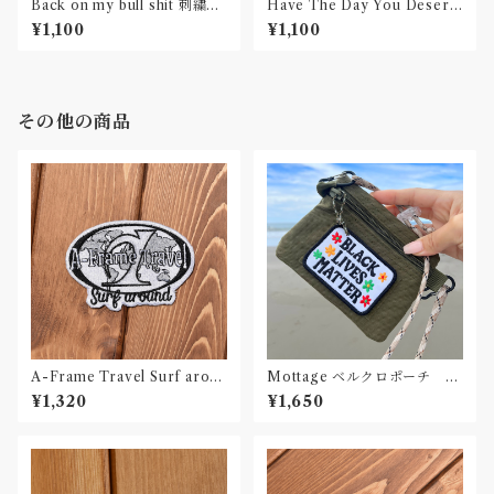
Back on my bull shit 刺繍ワ
Have The Day You Deserv
ッペン Patch
e 刺繍ワッペン Patch
¥1,100
¥1,100
その他の商品
A-Frame Travel Surf aroun
Mottage ベルクロポーチ シ
d Black & White 刺繍ワッペ
ョルダーストラップ
¥1,320
¥1,650
ン Patch