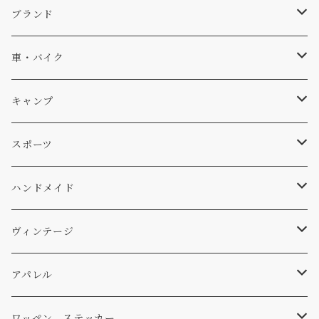
キャップ、ニット
ブランド
ソックス
Db
車・バイク
サーフ
雑貨
A-Frame
車外
キャンプ
スキー
DOGS
ステッカー
Four My Self
マット、シート
ファニチャー
スポーツ
WEAR
バッグ
Ten
エアフレッシュナー
キッチン
サーフ
ハンドメイド
パンツ
アメリカ軍払い下げ
小物
スリーピング
スキー
ステッカー
ヴィンテージ
パーカー・トレーナー
...mura
ヘルメット
小物
ワッペン
ワッペン
アパレル
アウター
コーヒー
小物
ステッカー
Tシャツ
ワッペン、ステッカー