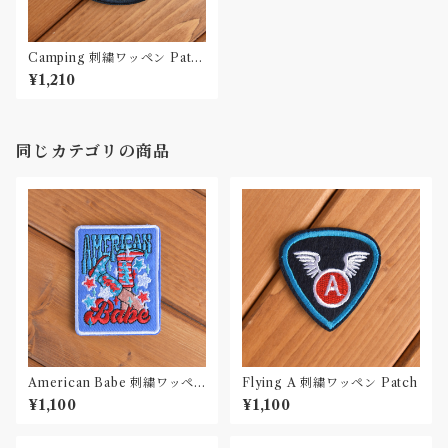
Camping 刺繍ワッペン Patc
h
¥1,210
同じカテゴリの商品
American Babe 刺繍ワッペ
Flying A 刺繍ワッペン Patch
ン Patch
¥1,100
¥1,100