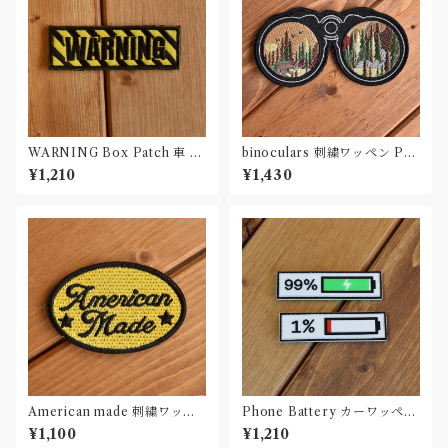
WARNING Box Patch 車 ワ
binoculars 刺繍ワッペン Pat
ッペン カー パッチ
ch
¥1,210
¥1,430
American made 刺繍ワッペ
Phone Battery カーワッペン
ン Patch
Car Patch PVC
¥1,100
¥1,210