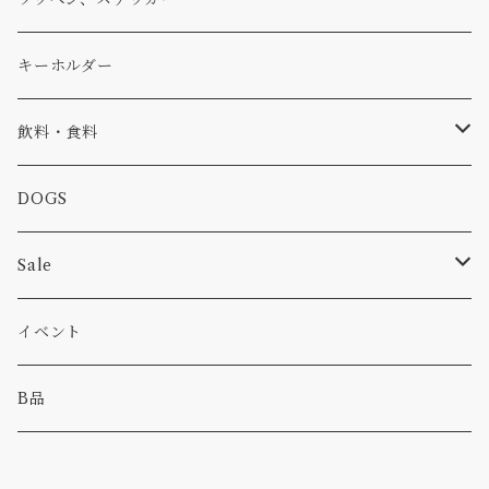
コラボ
焚き火
小物
キャップ、ニット
ワッペン
キーホルダー
食品
バイク
バッグ
ステッカー
飲料・食料
カー
小物
ピン
コーヒー
DOGS
パンツ
食べ物
Sale
パーカー・トレーナー
カー
イベント
キャンプ
B品
その他