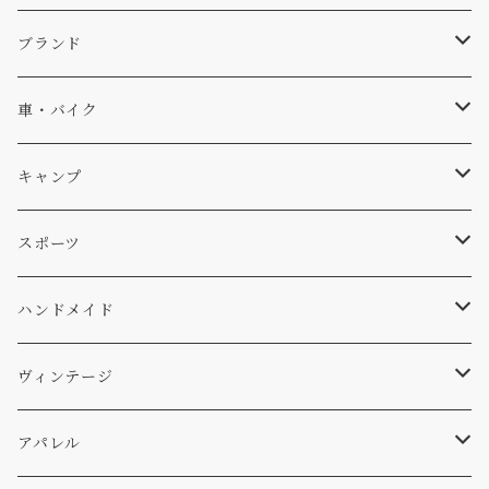
キャップ、ニット
ブランド
ソックス
Db
車・バイク
サーフ
雑貨
A-Frame
車外
キャンプ
スキー
DOGS
ステッカー
Four My Self
マット、シート
ファニチャー
スポーツ
WEAR
バッグ
Ten
エアフレッシュナー
キッチン
サーフ
ハンドメイド
パンツ
アメリカ軍払い下げ
小物
スリーピング
スキー
ステッカー
ヴィンテージ
パーカー・トレーナー
...mura
ヘルメット
小物
ワッペン
ワッペン
アパレル