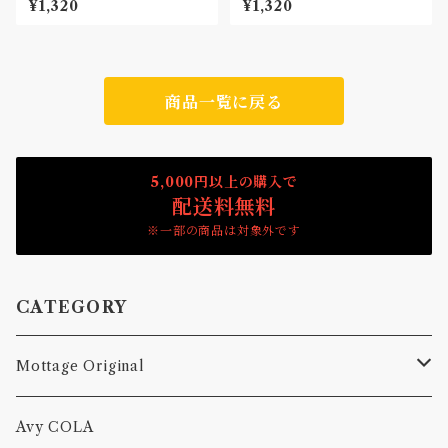
¥1,320
¥1,320
ン Patch
商品一覧に戻る
5,000円以上の購入で
配送料無料
※一部の商品は対象外です
CATEGORY
Mottage Original
Tシャツ
Avy COLA