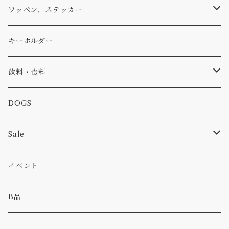
アウター
コーヒー
小物
ステッカー
Tシャツ
ワッペン、ステッカー
コラボ
焚き火
小物
キャップ、ニット
ワッペン
キーホルダー
食品
バイク
バッグ
ステッカー
飲料・食料
カー
小物
ピン
コーヒー
DOGS
パンツ
食べ物
Sale
パーカー・トレーナー
カー
イベント
キャンプ
B品
その他