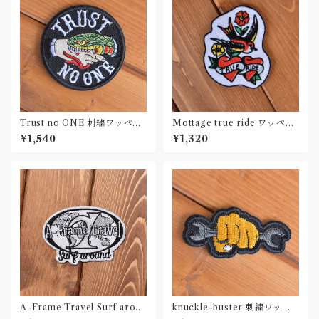
Trust no ONE 刺繍ワッペン
Mottage true ride ワッペン
Patch
刺繍 Patch
¥1,540
¥1,320
A-Frame Travel Surf aroun
knuckle-buster 刺繍ワッペ
d Black & White 刺繍ワッペ
ン Patch