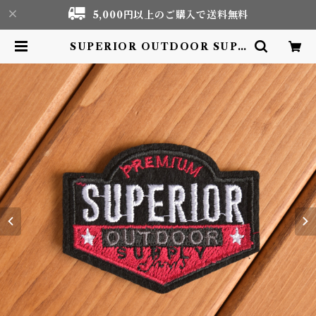
5,000円以上のご購入で送料無料
SUPERIOR OUTDOOR SUPL
Y 刺繍ワッペン Patch | Motor li
fe & Outdoor Adventure Tou
rism gear shop