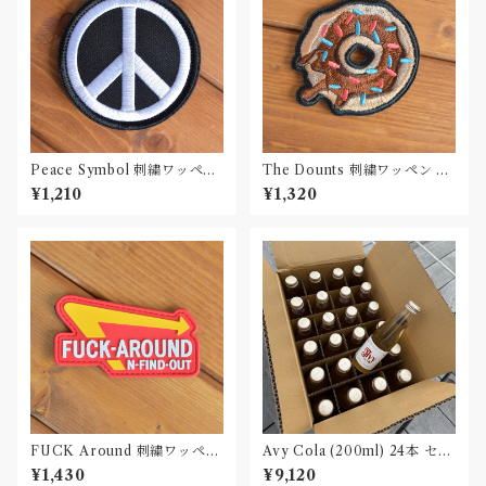
Peace Symbol 刺繍ワッペン
The Dounts 刺繍ワッペン Pa
Patch
tch
¥1,210
¥1,320
FUCK Around 刺繍ワッペン
Avy Cola (200ml) 24本 セッ
Patch
ト
¥1,430
¥9,120