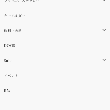
アウター
コーヒー
小物
ステッカー
Tシャツ
ワッペン、ステッカー
コラボ
焚き火
小物
キャップ、ニット
ワッペン
キーホルダー
食品
バイク
バッグ
ステッカー
飲料・食料
カー
小物
ピン
コーヒー
DOGS
パンツ
食べ物
Sale
パーカー・トレーナー
カー
イベント
キャンプ
B品
その他