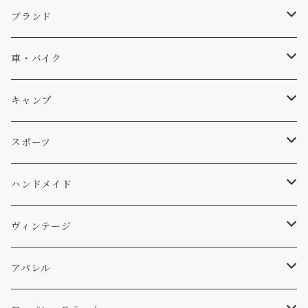
キャップ、ニット
ブランド
ソックス
Db
車・バイク
サーフ
雑貨
A-Frame
車外
キャンプ
スキー
DOGS
ステッカー
Four My Self
マット、シート
ファニチャー
スポーツ
WEAR
バッグ
Ten
エアフレッシュナー
キッチン
サーフ
ハンドメイド
パンツ
アメリカ軍払い下げ
小物
スリーピング
スキー
ステッカー
ヴィンテージ
パーカー・トレーナー
...mura
ヘルメット
小物
ワッペン
ワッペン
アパレル