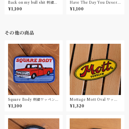
Back on my bull shit 刺繍ワ
Have The Day You Deserv
ッペン Patch
e 刺繍ワッペン Patch
¥1,100
¥1,100
その他の商品
Square Body 刺繍ワッペン P
Mottage Mott Oval ワッペ
atch
ン 刺繍 Patch
¥1,100
¥1,320