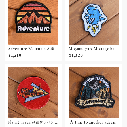
Adventure Mountain 刺繍ワ
Moyamoya x Mottage bad
ッペン Patch
weather ワッペン 刺繍 Patch
¥1,210
¥1,320
Flying Tiger 刺繍ワッペン P
it's time to another adventu
atch
re 刺繍ワッペン Patch