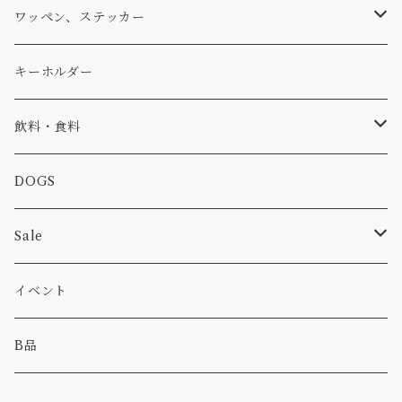
アウター
コーヒー
小物
ステッカー
Tシャツ
ワッペン、ステッカー
コラボ
焚き火
小物
キャップ、ニット
ワッペン
キーホルダー
食品
バイク
バッグ
ステッカー
飲料・食料
カー
小物
ピン
コーヒー
DOGS
パンツ
食べ物
Sale
パーカー・トレーナー
カー
イベント
キャンプ
B品
その他