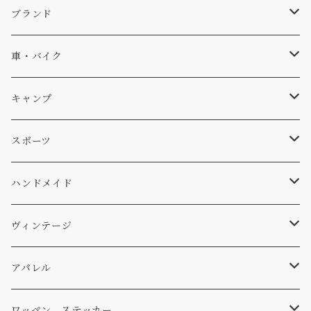
キャップ、ニット
ブランド
ソックス
Db
車・バイク
サーフ
雑貨
A-Frame
車外
キャンプ
スキー
DOGS
ステッカー
Four My Self
マット、シート
ファニチャー
スポーツ
WEAR
バッグ
Ten
エアフレッシュナー
キッチン
サーフ
ハンドメイド
パンツ
アメリカ軍払い下げ
小物
スリーピング
スキー
ステッカー
ヴィンテージ
パーカー・トレーナー
...mura
ヘルメット
小物
ワッペン
ワッペン
アパレル
アウター
コーヒー
小物
ステッカー
Tシャツ
ワッペン、ステッカー