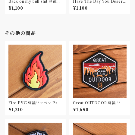
Back on my bull shit 刺繍ワ
Have The Day You Deserv
ッペン Patch
e 刺繍ワッペン Patch
¥1,100
¥1,100
その他の商品
Fire PVC 刺繍ワッペン Patc
Great OUTDOOR 刺繍 ワッ
h
ペン Patch
¥1,210
¥1,650