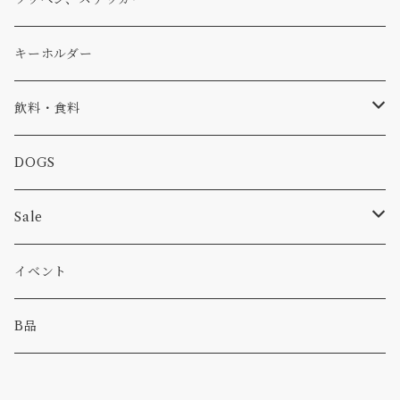
コラボ
焚き火
小物
キャップ、ニット
ワッペン
キーホルダー
食品
バイク
バッグ
ステッカー
飲料・食料
カー
小物
ピン
コーヒー
DOGS
パンツ
食べ物
Sale
パーカー・トレーナー
カー
イベント
キャンプ
B品
その他