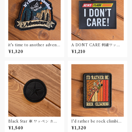
it's time to another adventu
A DONT CARE 刺繍ワッペ
re 刺繍ワッペン Patch
ン Patch
¥1,320
¥1,210
Black Star 車 ワッペン カー
I'd rather be rock climbing
パッチ
刺繍ワッペン Patch
¥1,540
¥1,320