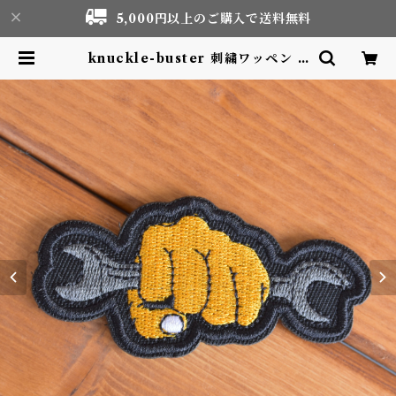
5,000円以上のご購入で送料無料
knuckle-buster 刺繍ワッペン P
atch | Motor life & Outdoor
Adventure Tourism gear sho
p