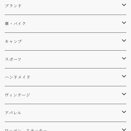
キャップ、ニット
ブランド
ソックス
Db
車・バイク
サーフ
雑貨
A-Frame
車外
キャンプ
スキー
DOGS
ステッカー
Four My Self
マット、シート
ファニチャー
スポーツ
WEAR
バッグ
Ten
エアフレッシュナー
キッチン
サーフ
ハンドメイド
パンツ
アメリカ軍払い下げ
小物
スリーピング
スキー
ステッカー
ヴィンテージ
パーカー・トレーナー
...mura
ヘルメット
小物
ワッペン
ワッペン
アパレル
アウター
コーヒー
小物
ステッカー
Tシャツ
ワッペン、ステッカー