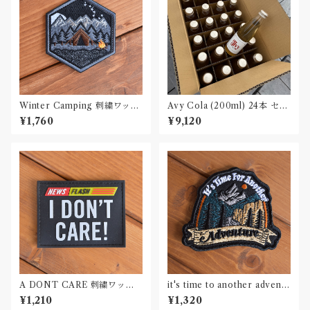
Winter Camping 刺繍ワッペ
Avy Cola (200ml) 24本 セッ
ン Patch
ト
¥1,760
¥9,120
A DONT CARE 刺繍ワッペ
it's time to another adventu
ン Patch
re 刺繍ワッペン Patch
¥1,210
¥1,320