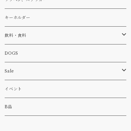
コラボ
焚き火
小物
キャップ、ニット
ワッペン
キーホルダー
食品
バイク
バッグ
ステッカー
飲料・食料
カー
小物
ピン
コーヒー
DOGS
パンツ
食べ物
Sale
パーカー・トレーナー
カー
イベント
キャンプ
B品
その他