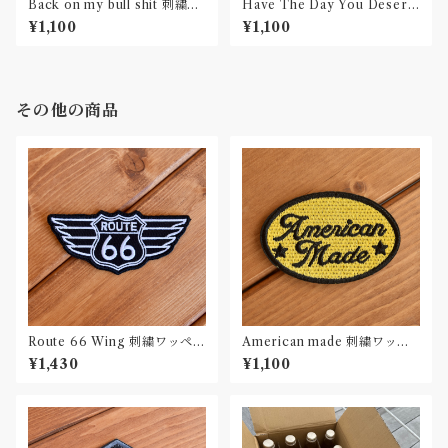
Back on my bull shit 刺繍ワ
Have The Day You Deserv
ッペン Patch
e 刺繍ワッペン Patch
¥1,100
¥1,100
その他の商品
Route 66 Wing 刺繍ワッペン
American made 刺繍ワッペ
Patch
ン Patch
¥1,430
¥1,100