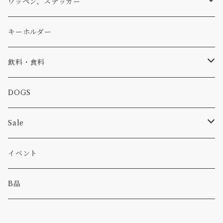
アウター
コーヒー
小物
ステッカー
Tシャツ
ワッペン、ステッカー
コラボ
焚き火
小物
キャップ、ニット
ワッペン
キーホルダー
食品
バイク
バッグ
ステッカー
飲料・食料
カー
小物
ピン
コーヒー
DOGS
パンツ
食べ物
Sale
パーカー・トレーナー
カー
イベント
キャンプ
B品
その他