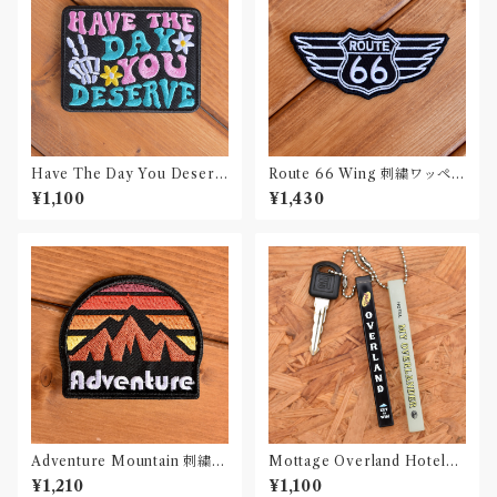
Have The Day You Deserv
Route 66 Wing 刺繍ワッペン
e 刺繍ワッペン Patch
Patch
¥1,100
¥1,430
Adventure Mountain 刺繍ワ
Mottage Overland Hotelキ
ッペン Patch
ーホルダー
¥1,210
¥1,100