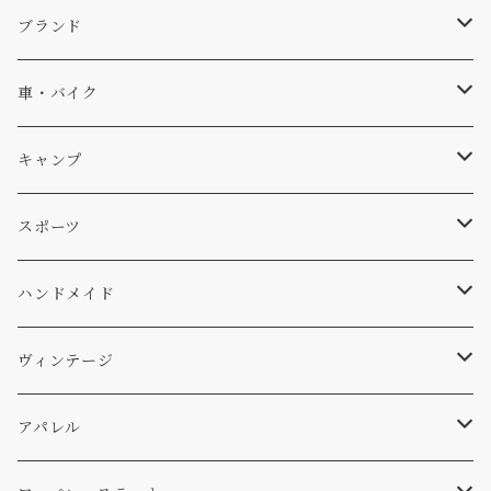
キャップ、ニット
ブランド
ソックス
Db
車・バイク
サーフ
雑貨
A-Frame
車外
キャンプ
スキー
DOGS
ステッカー
Four My Self
マット、シート
ファニチャー
スポーツ
WEAR
バッグ
Ten
エアフレッシュナー
キッチン
サーフ
ハンドメイド
パンツ
アメリカ軍払い下げ
小物
スリーピング
スキー
ステッカー
ヴィンテージ
パーカー・トレーナー
...mura
ヘルメット
小物
ワッペン
ワッペン
アパレル