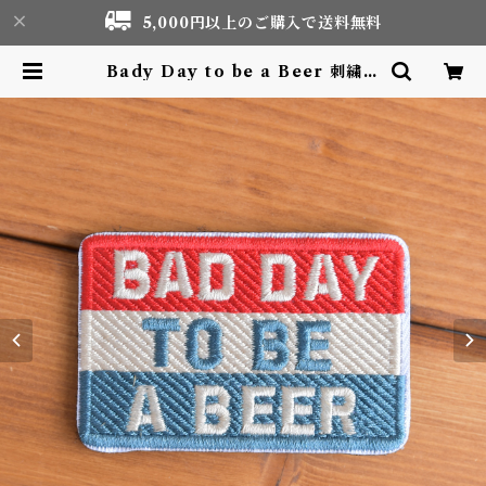
5,000円以上のご購入で送料無料
Bady Day to be a Beer 刺繍ワ
ッペン Patch | Motor life & O
utdoor Adventure Tourism g
ear shop