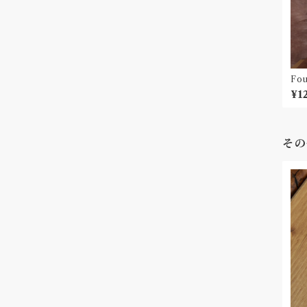
Fo
ェッ
¥1
その