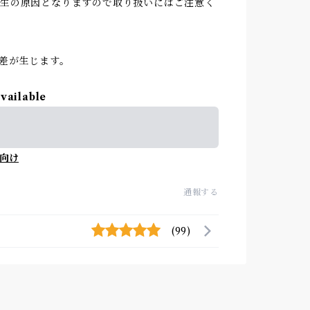
発生の原因となりますので取り扱いにはご注意く
差が生じます。
available
向け
通報する
(99)