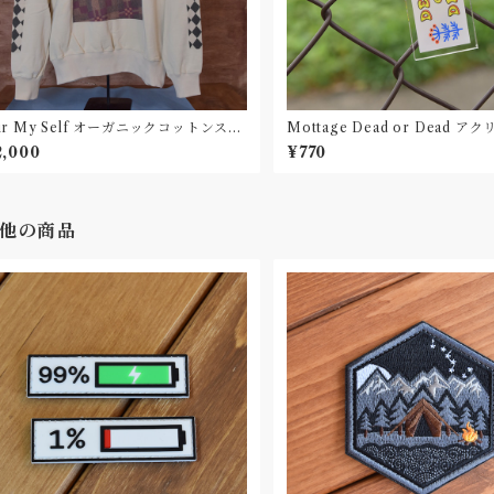
ur My Self オーガニックコットンスウ
Mottage Dead or Dead 
ト013
ルダー
2,000
¥770
他の商品