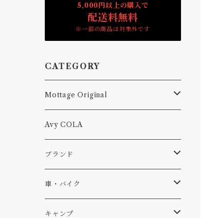
5,000円以上の購入で
配送料無料
※一部の商品は対象外です
CATEGORY
Mottage Original
Tシャツ
Avy COLA
キャップ、ニット
ブランド
ソックス
Db
車・バイク
サーフ
雑貨
A-Frame
車外
キャンプ