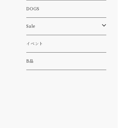
カー
小物
ピン
コーヒー
DOGS
パンツ
食べ物
Sale
パーカー・トレーナー
カー
イベント
キャンプ
B品
その他