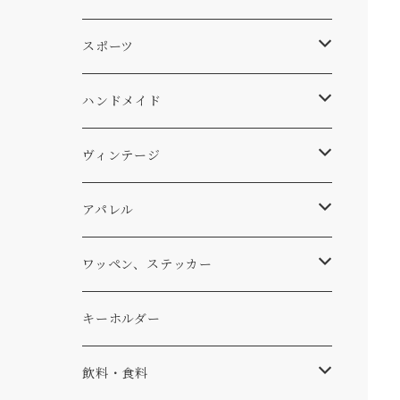
スキー
DOGS
ステッカー
Four My Self
マット、シート
ファニチャー
スポーツ
WEAR
バッグ
Ten
エアフレッシュナー
キッチン
サーフ
ハンドメイド
パンツ
アメリカ軍払い下げ
小物
スリーピング
スキー
ステッカー
ヴィンテージ
パーカー・トレーナー
...mura
ヘルメット
小物
ワッペン
ワッペン
アパレル
アウター
コーヒー
小物
ステッカー
Tシャツ
ワッペン、ステッカー
コラボ
焚き火
小物
キャップ、ニット
ワッペン
キーホルダー
食品
バイク
バッグ
ステッカー
飲料・食料