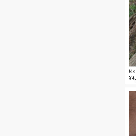
Mot
ネ
¥4