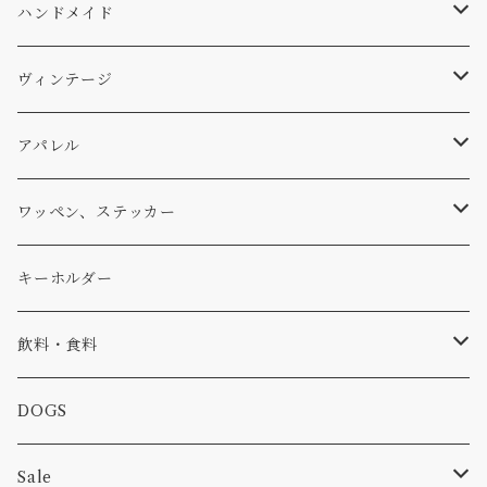
WEAR
バッグ
Ten
エアフレッシュナー
キッチン
サーフ
ハンドメイド
パンツ
アメリカ軍払い下げ
小物
スリーピング
スキー
ステッカー
ヴィンテージ
パーカー・トレーナー
...mura
ヘルメット
小物
ワッペン
ワッペン
アパレル
アウター
コーヒー
小物
ステッカー
Tシャツ
ワッペン、ステッカー
コラボ
焚き火
小物
キャップ、ニット
ワッペン
キーホルダー
食品
バイク
バッグ
ステッカー
飲料・食料
カー
小物
ピン
コーヒー
DOGS
パンツ
食べ物
Sale