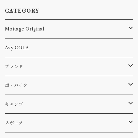
CATEGORY
Mottage Original
Tシャツ
Avy COLA
キャップ、ニット
ブランド
ソックス
Db
車・バイク
サーフ
雑貨
A-Frame
車外
キャンプ
スキー
DOGS
ステッカー
Four My Self
マット、シート
ファニチャー
スポーツ