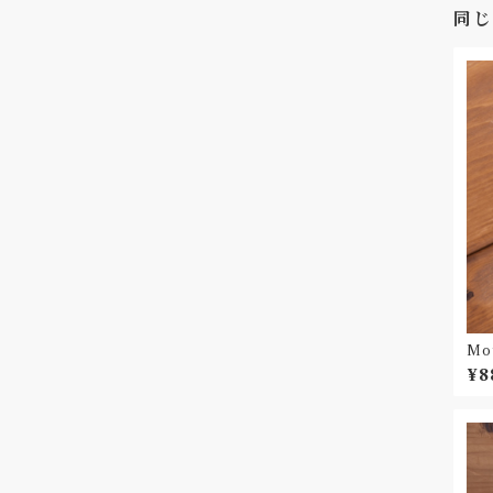
同じ
Moy
イタ
¥8