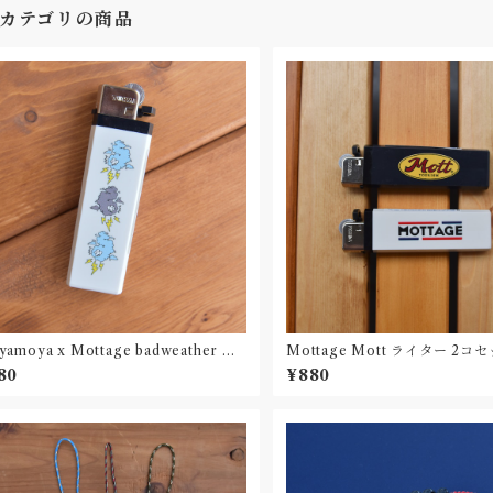
カテゴリの商品
amoya x Mottage badweather ラ
Mottage Mott ライター 2コ
ー 2コセット
80
¥880