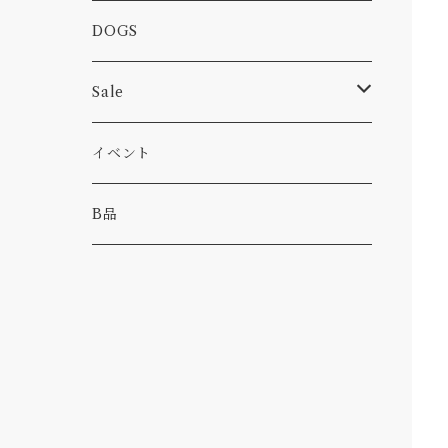
カー
小物
ピン
コーヒー
DOGS
パンツ
食べ物
Sale
パーカー・トレーナー
カー
イベント
キャンプ
B品
その他