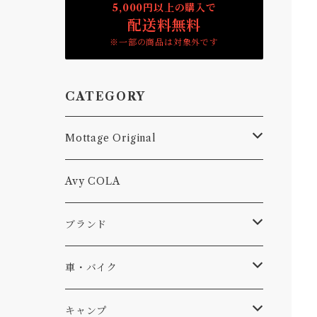
5,000円以上の購入で
配送料無料
※一部の商品は対象外です
CATEGORY
Mottage Original
Tシャツ
Avy COLA
キャップ、ニット
ブランド
ソックス
Db
車・バイク
サーフ
雑貨
A-Frame
車外
キャンプ