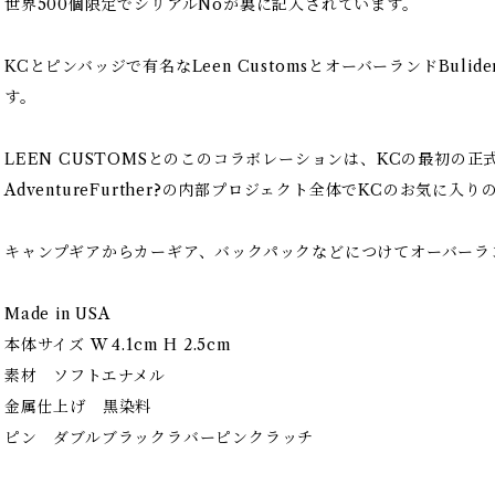
世界500個限定でシリアルNoが裏に記入されています。
KCとピンバッジで有名なLeen CustomsとオーバーランドBuli
す。
LEEN CUSTOMSとのこのコラボレーションは、KCの最初の
AdventureFurther?の内部プロジェクト全体でKCのお気に入り
キャンプギアからカーギア、バックパックなどにつけてオーバーラ
Made in USA
本体サイズ W 4.1cm H 2.5cm
素材 ソフトエナメル
金属仕上げ 黒染料
ピン ダブルブラックラバーピンクラッチ