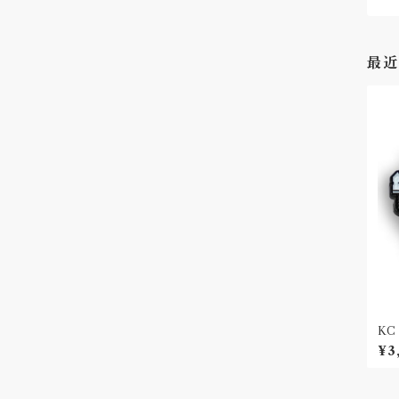
最近
KC 
ピ
¥3