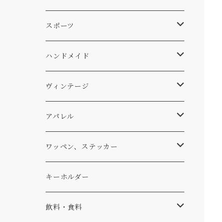
スキー
DOGS
ステッカー
Four My Self
マット、シート
ファニチャー
スポーツ
WEAR
バッグ
Ten
エアフレッシュナー
キッチン
サーフ
ハンドメイド
パンツ
アメリカ軍払い下げ
小物
スリーピング
スキー
ステッカー
ヴィンテージ
パーカー・トレーナー
...mura
ヘルメット
小物
ワッペン
ワッペン
アパレル
アウター
コーヒー
小物
ステッカー
Tシャツ
ワッペン、ステッカー
コラボ
焚き火
小物
キャップ、ニット
ワッペン
キーホルダー
食品
バイク
バッグ
ステッカー
飲料・食料