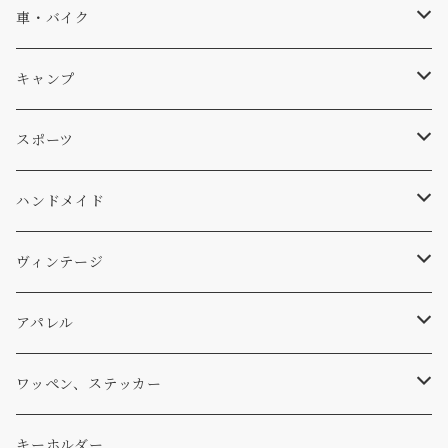
ソックス
Db
車・バイク
サーフ
雑貨
A-Frame
車外
キャンプ
スキー
DOGS
ステッカー
Four My Self
マット、シート
ファニチャー
スポーツ
WEAR
バッグ
Ten
エアフレッシュナー
キッチン
サーフ
ハンドメイド
パンツ
アメリカ軍払い下げ
小物
スリーピング
スキー
ステッカー
ヴィンテージ
パーカー・トレーナー
...mura
ヘルメット
小物
ワッペン
ワッペン
アパレル
アウター
コーヒー
小物
ステッカー
Tシャツ
ワッペン、ステッカー
コラボ
焚き火
小物
キャップ、ニット
ワッペン
キーホルダー