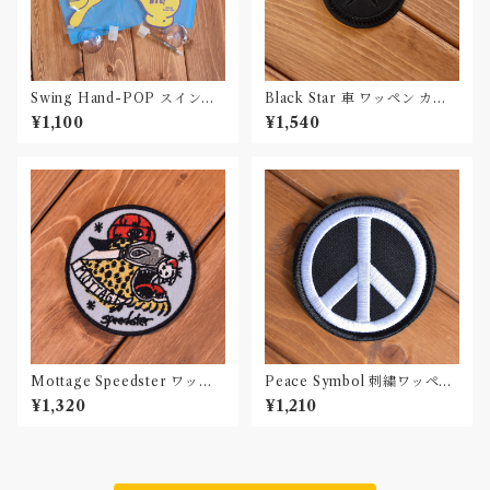
Swing Hand-POP スイング
Black Star 車 ワッペン カー
ハンドポップ エアフレッシ
パッチ
¥1,100
¥1,540
ュナー
Mottage Speedster ワッペ
Peace Symbol 刺繍ワッペン
ン 刺繍 Patch
Patch
¥1,320
¥1,210