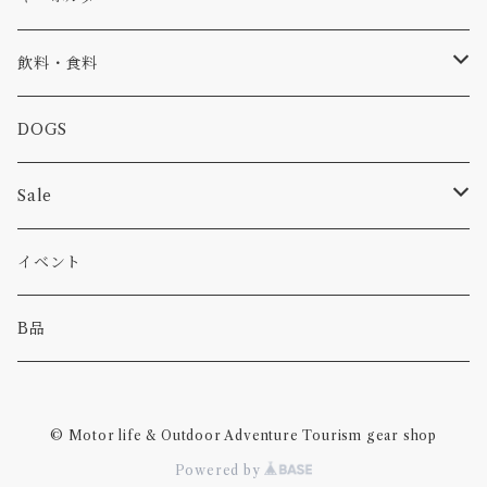
食品
バイク
バッグ
ステッカー
飲料・食料
カー
小物
ピン
コーヒー
DOGS
パンツ
食べ物
Sale
パーカー・トレーナー
カー
イベント
キャンプ
B品
その他
© Motor life & Outdoor Adventure Tourism gear shop
Powered by