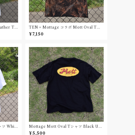
ather T
TEN × Mottage コラボ Mott Oval Tシ
ャツ Black Unisex
¥7,150
ャツ Whit
Mottage Mott Oval Tシャツ Black Uni
sex
¥5,500