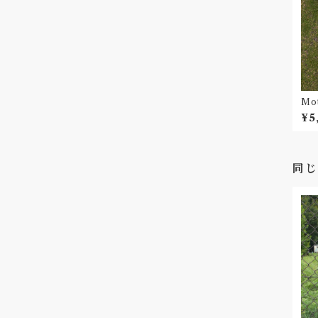
Mo
ドT
¥5
同じ