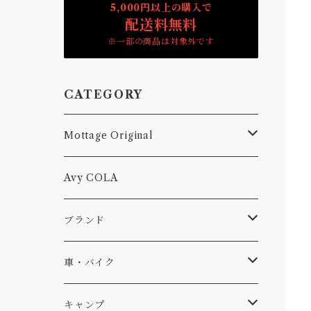
5,000円以上の購入で
配送料無料
※一部の商品は対象外です
CATEGORY
Mottage Original
Tシャツ
Avy COLA
キャップ、ニット
ブランド
ソックス
Db
車・バイク
サーフ
雑貨
A-Frame
車外
キャンプ