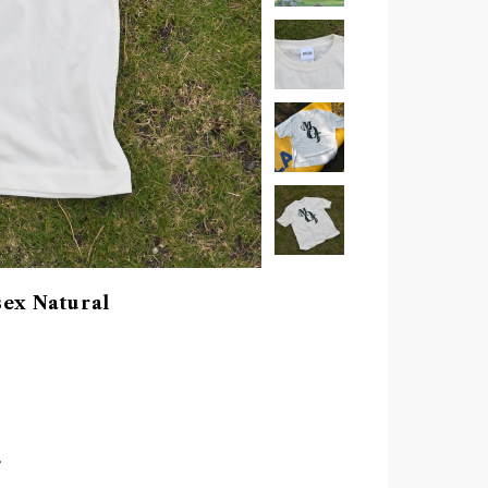
x Natural
。