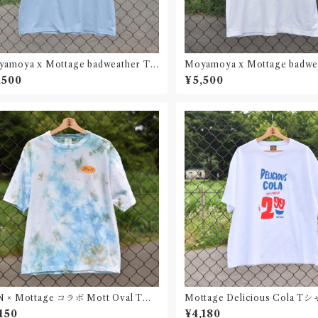
amoya x Mottage badweather T
Moyamoya x Mottage badwe
ツ Water Unisex
シャツ White Unisex
,500
¥5,500
 × Mottage コラボ Mott Oval Tシ
Mottage Delicious Cola Tシ
Sea White Unisex
e Unisex
,150
¥4,180