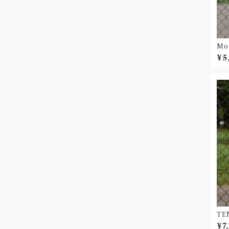
Moy
シャ
¥5
TEN
ャツ 
¥7