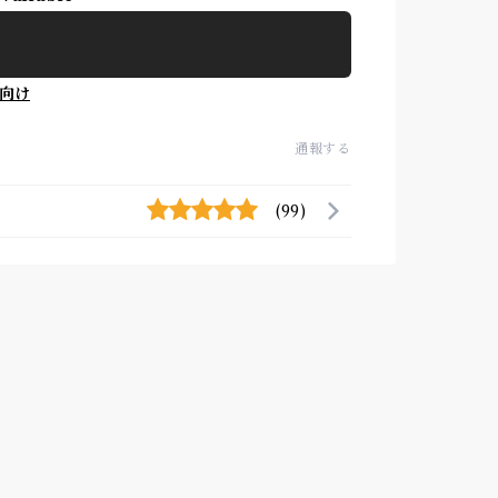
向け
通報する
(99)