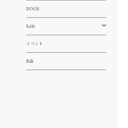
カー
小物
ピン
コーヒー
DOGS
パンツ
食べ物
Sale
パーカー・トレーナー
カー
イベント
キャンプ
B品
その他