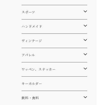
スキー
DOGS
ステッカー
Four My Self
マット、シート
ファニチャー
スポーツ
WEAR
バッグ
Ten
エアフレッシュナー
キッチン
サーフ
ハンドメイド
パンツ
アメリカ軍払い下げ
小物
スリーピング
スキー
ステッカー
ヴィンテージ
パーカー・トレーナー
...mura
ヘルメット
小物
ワッペン
ワッペン
アパレル
アウター
コーヒー
小物
ステッカー
Tシャツ
ワッペン、ステッカー
コラボ
焚き火
小物
キャップ、ニット
ワッペン
キーホルダー
食品
バイク
バッグ
ステッカー
飲料・食料