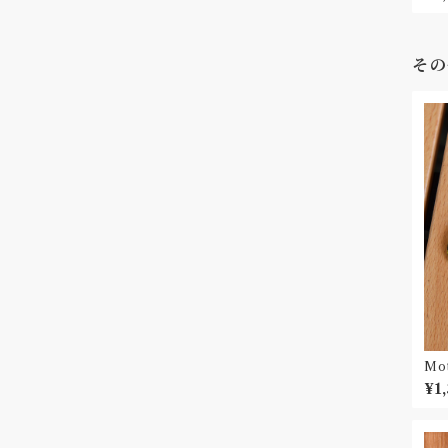
その
Mo
h
¥1