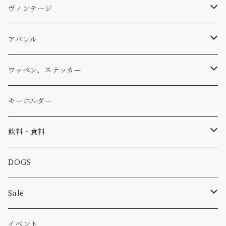
パンツ
アメリカ軍払い下げ
小物
スリーピング
スキー
ステッカー
ヴィンテージ
パーカー・トレーナー
...mura
ヘルメット
小物
ワッペン
ワッペン
アパレル
アウター
コーヒー
小物
ステッカー
Tシャツ
ワッペン、ステッカー
コラボ
焚き火
小物
キャップ、ニット
ワッペン
キーホルダー
食品
バイク
バッグ
ステッカー
飲料・食料
カー
小物
ピン
コーヒー
DOGS
パンツ
食べ物
Sale
パーカー・トレーナー
カー
イベント