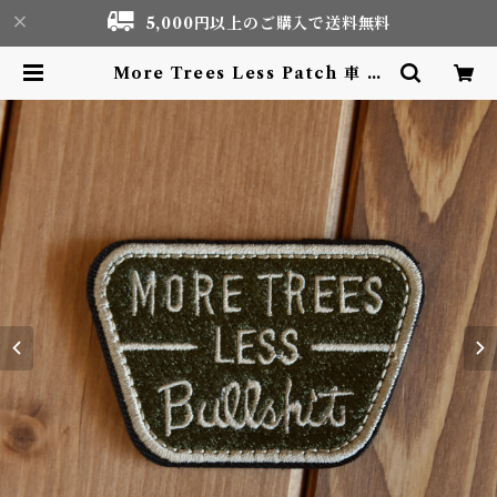
5,000円以上のご購入で送料無料
More Trees Less Patch 車 ワ
ッペン カー パッチ | Motor life
& Outdoor Adventure Touris
m gear shop