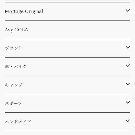
Mottage Original
Tシャツ
Avy COLA
キャップ、ニット
ブランド
ソックス
Db
車・バイク
サーフ
雑貨
A-Frame
車外
キャンプ
スキー
DOGS
ステッカー
Four My Self
マット、シート
ファニチャー
スポーツ
WEAR
バッグ
Ten
エアフレッシュナー
キッチン
サーフ
ハンドメイド