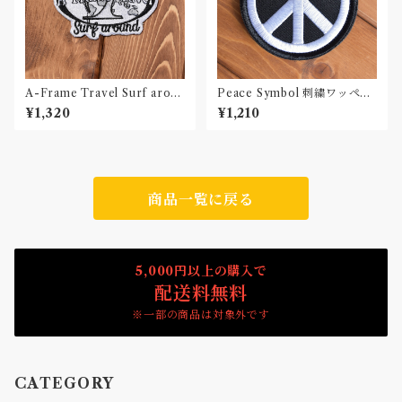
A-Frame Travel Surf aroun
Peace Symbol 刺繍ワッペン
d Black & White 刺繍ワッペ
Patch
¥1,320
¥1,210
ン Patch
商品一覧に戻る
5,000円以上の購入で
配送料無料
※一部の商品は対象外です
CATEGORY