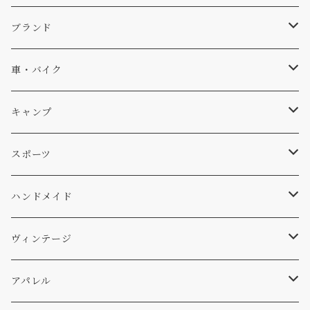
キャップ、ニット
ブランド
ソックス
Db
車・バイク
サーフ
雑貨
A-Frame
車外
キャンプ
スキー
DOGS
ステッカー
Four My Self
マット、シート
ファニチャー
スポーツ
WEAR
バッグ
Ten
エアフレッシュナー
キッチン
サーフ
ハンドメイド
パンツ
アメリカ軍払い下げ
小物
スリーピング
スキー
ステッカー
ヴィンテージ
パーカー・トレーナー
...mura
ヘルメット
小物
ワッペン
ワッペン
アパレル