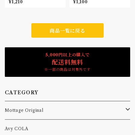
¥1,210
¥1,100
商品一覧に戻る
5,000円以上の購入で
配送料無料
※一部の商品は対象外です
CATEGORY
Mottage Original
Tシャツ
Avy COLA