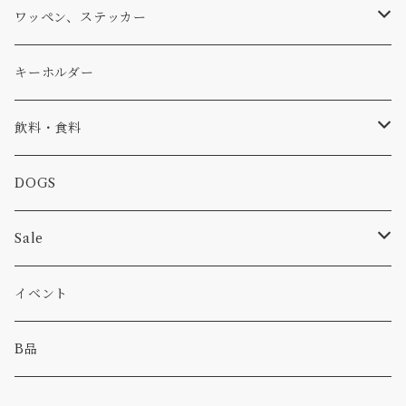
アウター
コーヒー
小物
ステッカー
Tシャツ
ワッペン、ステッカー
コラボ
焚き火
小物
キャップ、ニット
ワッペン
キーホルダー
食品
バイク
バッグ
ステッカー
飲料・食料
カー
小物
ピン
コーヒー
DOGS
パンツ
食べ物
Sale
パーカー・トレーナー
カー
イベント
キャンプ
B品
その他