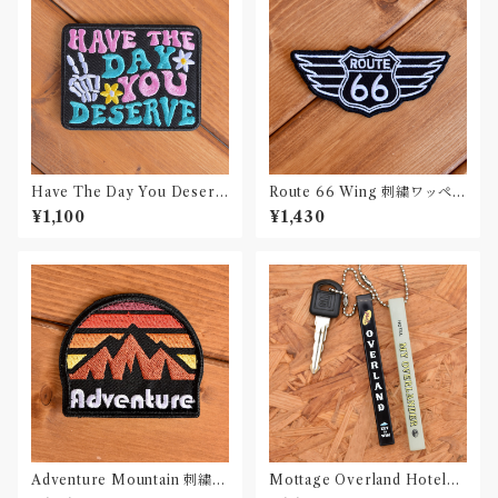
Have The Day You Deserv
Route 66 Wing 刺繍ワッペン
e 刺繍ワッペン Patch
Patch
¥1,100
¥1,430
Adventure Mountain 刺繍ワ
Mottage Overland Hotelキ
ッペン Patch
ーホルダー