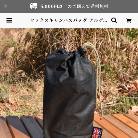
5,000円以上のご購入で送料無料
ワックスキャンバスバッグ ナルゲン
ボトル1L用 Made in UK Waxe
d Canvas bag | Motor life &
Outdoor Adventure Tourism
gear shop