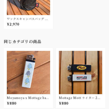
ワックスキャンバスバッグ ナ
ルゲンボトル1L用 Made in U
¥2,970
K Waxed Canvas bag
同じカテゴリの商品
Moyamoya x Mottage bad
Mottage Mott ライター 2コ
weather ライター 2コセット
セット
¥880
¥880