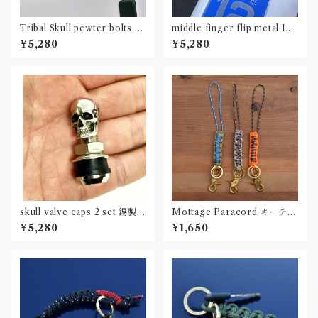
Tribal Skull pewter bolts 2
middle finger flip metal Lic
set
ense plate bolts 2 set
¥5,280
¥5,280
skull valve caps 2 set 錫製ス
Mottage Paracord キーチェ
カルバルブキャップ
ーン 003
¥5,280
¥1,650