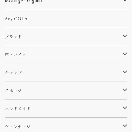
Mottage Original
Tシャツ
Avy COLA
キャップ、ニット
ブランド
ソックス
Db
車・バイク
サーフ
雑貨
A-Frame
車外
キャンプ
スキー
DOGS
ステッカー
Four My Self
マット、シート
ファニチャー
スポーツ
WEAR
バッグ
Ten
エアフレッシュナー
キッチン
サーフ
ハンドメイド
パンツ
アメリカ軍払い下げ
小物
スリーピング
スキー
ステッカー
ヴィンテージ