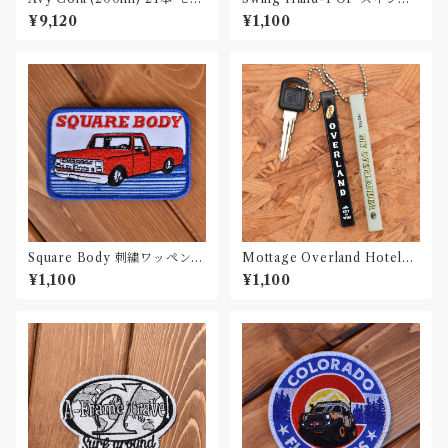
ト
ハンドポップ エアフレッシ
¥9,120
¥1,100
ュナー
Square Body 刺繍ワッペン P
Mottage Overland Hotelキ
atch
ーホルダー
¥1,100
¥1,100