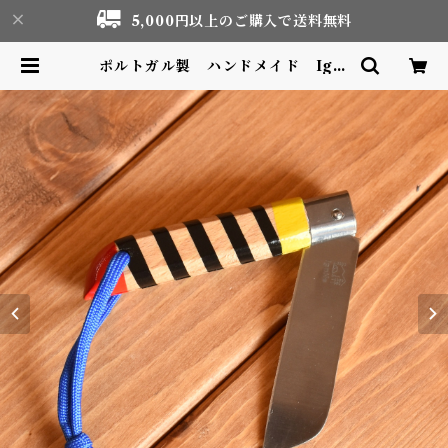
5,000円以上のご購入で送料無料
ポルトガル製 ハンドメイド Igni
fe フォールディングナイフ ブラッ
クライン | Motor life & Outdo
or Adventure Tourism gear s
hop