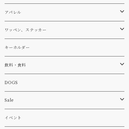
パーカー・トレーナー
...mura
ヘルメット
小物
ワッペン
ワッペン
アパレル
アウター
コーヒー
小物
ステッカー
Tシャツ
ワッペン、ステッカー
コラボ
焚き火
小物
キャップ、ニット
ワッペン
キーホルダー
食品
バイク
バッグ
ステッカー
飲料・食料
カー
小物
ピン
コーヒー
DOGS
パンツ
食べ物
Sale
パーカー・トレーナー
カー
イベント