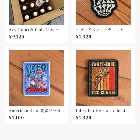
Avy Cola (200ml) 24本 セッ
ミディアムフィンガースケル
ト
トン カーワッペン Car Patch
¥9,120
¥1,320
American Babe 刺繍ワッペ
I'd rather be rock climbing
ン Patch
刺繍ワッペン Patch
¥1,100
¥1,320