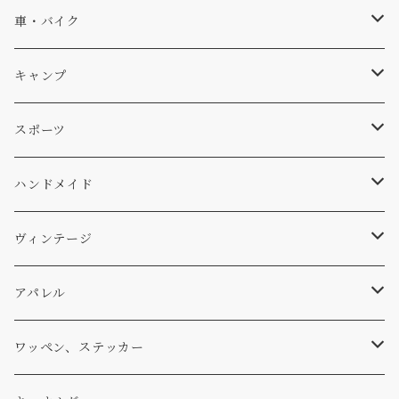
ソックス
Db
車・バイク
サーフ
雑貨
A-Frame
車外
キャンプ
スキー
DOGS
ステッカー
Four My Self
マット、シート
ファニチャー
スポーツ
WEAR
バッグ
Ten
エアフレッシュナー
キッチン
サーフ
ハンドメイド
パンツ
アメリカ軍払い下げ
小物
スリーピング
スキー
ステッカー
ヴィンテージ
パーカー・トレーナー
...mura
ヘルメット
小物
ワッペン
ワッペン
アパレル
アウター
コーヒー
小物
ステッカー
Tシャツ
ワッペン、ステッカー