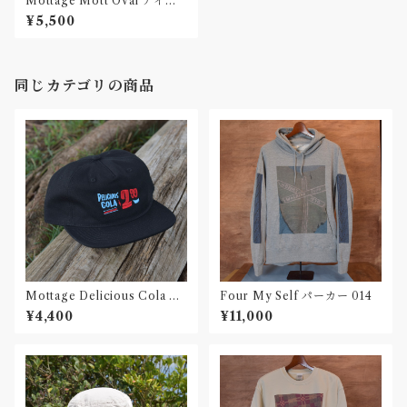
Mottage Mott Oval ナイロ
ンジェットキャップ 刺繍 Oliv
¥5,500
e
同じカテゴリの商品
Mottage Delicious Cola キ
Four My Self パーカー 014
ャンバス 5パネルキャップ
¥4,400
¥11,000