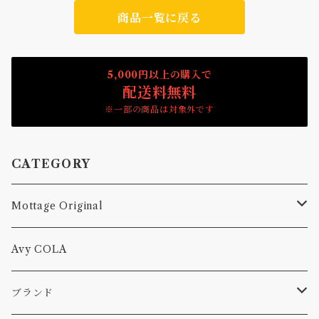
商品一覧に戻る
5,000円以上の購入で
配送料無料
※一部の商品は対象外です
CATEGORY
Mottage Original
Tシャツ
Avy COLA
キャップ、ニット
ブランド