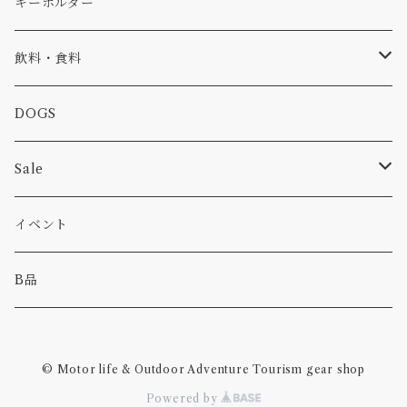
コラボ
焚き火
小物
キャップ、ニット
ワッペン
キーホルダー
食品
バイク
バッグ
ステッカー
飲料・食料
カー
小物
ピン
コーヒー
DOGS
パンツ
食べ物
Sale
パーカー・トレーナー
カー
イベント
キャンプ
B品
その他
© Motor life & Outdoor Adventure Tourism gear shop
Powered by