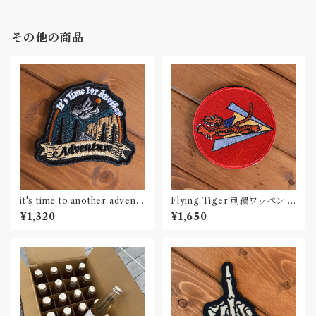
その他の商品
it's time to another adventu
Flying Tiger 刺繍ワッペン P
re 刺繍ワッペン Patch
atch
¥1,320
¥1,650