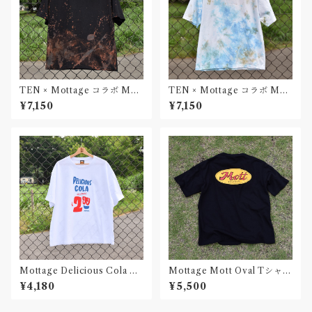
TEN × Mottage コラボ Mot
TEN × Mottage コラボ Mot
t Oval Tシャツ Black Unise
t Oval Tシャツ Sea White U
¥7,150
¥7,150
x
nisex
Mottage Delicious Cola T
Mottage Mott Oval Tシャツ
シャツ White Unisex
Black Unisex
¥4,180
¥5,500