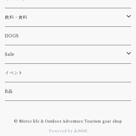
食品
バイク
バッグ
ステッカー
飲料・食料
カー
小物
ピン
コーヒー
DOGS
パンツ
食べ物
Sale
パーカー・トレーナー
カー
イベント
キャンプ
B品
その他
© Motor life & Outdoor Adventure Tourism gear shop
Powered by