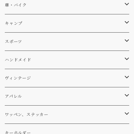
ソックス
Db
車・バイク
サーフ
雑貨
A-Frame
車外
キャンプ
スキー
DOGS
ステッカー
Four My Self
マット、シート
ファニチャー
スポーツ
WEAR
バッグ
Ten
エアフレッシュナー
キッチン
サーフ
ハンドメイド
パンツ
アメリカ軍払い下げ
小物
スリーピング
スキー
ステッカー
ヴィンテージ
パーカー・トレーナー
...mura
ヘルメット
小物
ワッペン
ワッペン
アパレル
アウター
コーヒー
小物
ステッカー
Tシャツ
ワッペン、ステッカー
コラボ
焚き火
小物
キャップ、ニット
ワッペン
キーホルダー