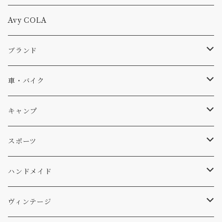
Tシャツ
Avy COLA
キャップ、ニット
ブランド
ソックス
Db
車・バイク
サーフ
雑貨
A-Frame
車外
キャンプ
スキー
DOGS
ステッカー
Four My Self
マット、シート
ファニチャー
スポーツ
WEAR
バッグ
Ten
エアフレッシュナー
キッチン
サーフ
ハンドメイド
パンツ
アメリカ軍払い下げ
小物
スリーピング
スキー
ステッカー
ヴィンテージ