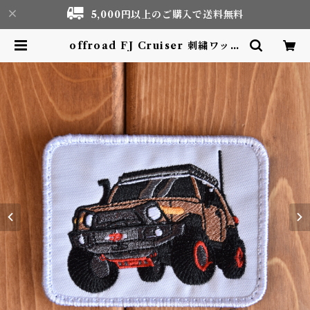
5,000円以上のご購入で送料無料
offroad FJ Cruiser 刺繍ワッペ
ン Patch | Motor life & Outd
oor Adventure Tourism gear
shop