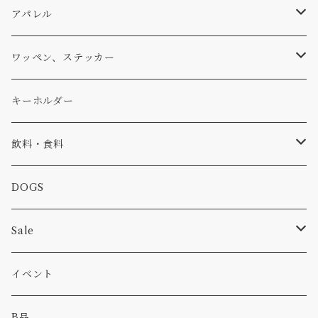
パーカー・トレーナー
...mura
ヘルメット
小物
ワッペン
ワッペン
アパレル
アウター
コーヒー
小物
ステッカー
Tシャツ
ワッペン、ステッカー
コラボ
焚き火
小物
キャップ、ニット
ワッペン
キーホルダー
食品
バイク
バッグ
ステッカー
飲料・食料
カー
小物
ピン
コーヒー
DOGS
パンツ
食べ物
Sale
パーカー・トレーナー
カー
イベント
キャンプ
B品