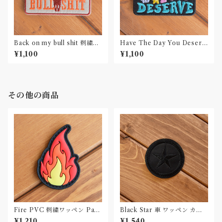
Back on my bull shit 刺繍ワ
Have The Day You Deserv
ッペン Patch
e 刺繍ワッペン Patch
¥1,100
¥1,100
その他の商品
Fire PVC 刺繍ワッペン Patc
Black Star 車 ワッペン カー
h
パッチ
¥1,210
¥1,540