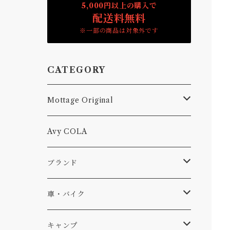
5,000円以上の購入で
配送料無料
※一部の商品は対象外です
CATEGORY
Mottage Original
Tシャツ
Avy COLA
キャップ、ニット
ブランド
ソックス
Db
車・バイク
サーフ
雑貨
A-Frame
車外
キャンプ