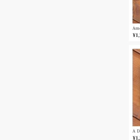
Am
¥1
A 
¥1,