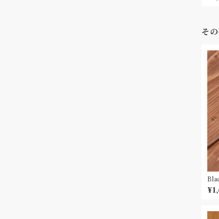
その
¥1