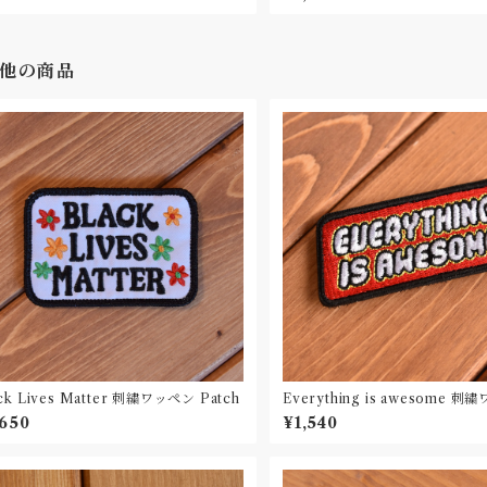
他の商品
Black Lives Matter 刺繍ワッペン Patch
Everything is awesome 刺
atch
,650
¥1,540