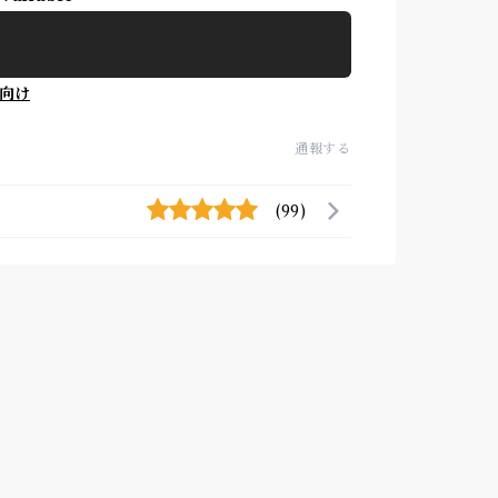
向け
通報する
(99)