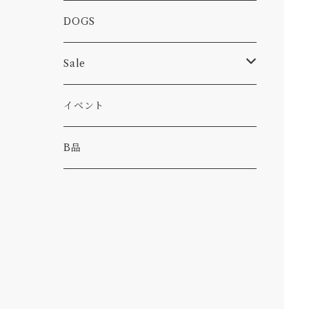
カー
小物
ピン
コーヒー
DOGS
パンツ
食べ物
Sale
パーカー・トレーナー
カー
イベント
キャンプ
B品
その他