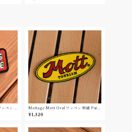
繍ワッペン P
Mottage Mott Oval ワッペン 刺繍 Patc
h
¥1,320