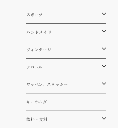
スキー
DOGS
ステッカー
Four My Self
マット、シート
ファニチャー
スポーツ
WEAR
バッグ
Ten
エアフレッシュナー
キッチン
サーフ
ハンドメイド
パンツ
アメリカ軍払い下げ
小物
スリーピング
スキー
ステッカー
ヴィンテージ
パーカー・トレーナー
...mura
ヘルメット
小物
ワッペン
ワッペン
アパレル
アウター
コーヒー
小物
ステッカー
Tシャツ
ワッペン、ステッカー
コラボ
焚き火
小物
キャップ、ニット
ワッペン
キーホルダー
食品
バイク
バッグ
ステッカー
飲料・食料