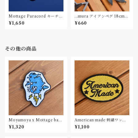
Mottage Paracord キーチェ
...mura アイアンペグ 18cm
ーン 001
一本
¥1,650
¥660
その他の商品
Moyamoya x Mottage bad
American made 刺繍ワッペ
weather ワッペン 刺繍 Patch
ン Patch
¥1,320
¥1,100