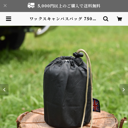
5,000円以上のご購入で送料無料
ワックスキャンバスバッグ 750ml
ポット用 Made in UK Waxed
Canvas bag | Motor life & O
utdoor Adventure Tourism g
ear shop