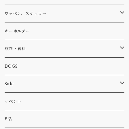
アウター
コーヒー
小物
ステッカー
Tシャツ
ワッペン、ステッカー
コラボ
焚き火
小物
キャップ、ニット
ワッペン
キーホルダー
食品
バイク
バッグ
ステッカー
飲料・食料
カー
小物
ピン
コーヒー
DOGS
パンツ
食べ物
Sale
パーカー・トレーナー
カー
イベント
キャンプ
B品