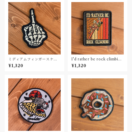
ミディアムフィンガースケル
I'd rather be rock climbing
トン カーワッペン Car Patch
刺繍ワッペン Patch
¥1,320
¥1,320