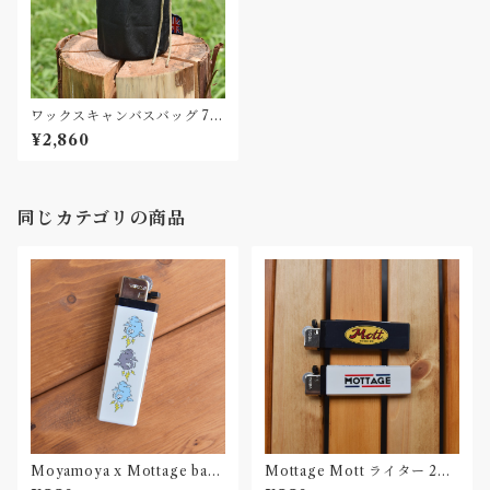
ワックスキャンバスバッグ 75
0ml ポット用 Made in UK
¥2,860
Waxed Canvas bag
同じカテゴリの商品
Moyamoya x Mottage bad
Mottage Mott ライター 2コ
weather ライター 2コセット
セット