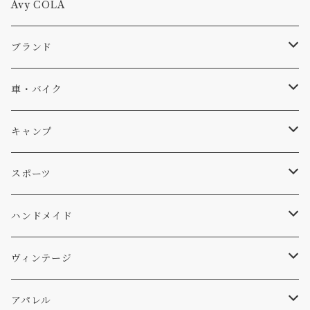
Tシャツ
Avy COLA
キャップ、ニット
ブランド
ソックス
Db
車・バイク
サーフ
雑貨
A-Frame
車外
キャンプ
スキー
DOGS
ステッカー
Four My Self
マット、シート
ファニチャー
スポーツ
WEAR
バッグ
Ten
エアフレッシュナー
キッチン
サーフ
ハンドメイド
パンツ
アメリカ軍払い下げ
小物
スリーピング
スキー
ステッカー
ヴィンテージ
パーカー・トレーナー
...mura
ヘルメット
小物
ワッペン
ワッペン
アパレル