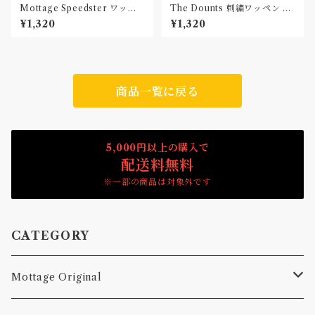
Mottage Speedster ワッペ
The Dounts 刺繍ワッペン Pa
ン 刺繍 Patch
tch
¥1,320
¥1,320
商品一覧に戻る
5,000円以上の購入で
配送料無料
※一部の商品は対象外です
CATEGORY
Mottage Original