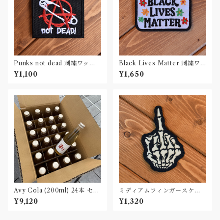
Punks not dead 刺繍ワッペ
Black Lives Matter 刺繍ワ
ン Patch
ッペン Patch
¥1,100
¥1,650
Avy Cola (200ml) 24本 セッ
ミディアムフィンガースケル
ト
トン カーワッペン Car Patch
¥9,120
¥1,320