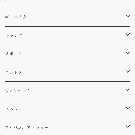
ソックス
Db
車・バイク
サーフ
雑貨
A-Frame
車外
キャンプ
スキー
DOGS
ステッカー
Four My Self
マット、シート
ファニチャー
スポーツ
WEAR
バッグ
Ten
エアフレッシュナー
キッチン
サーフ
ハンドメイド
パンツ
アメリカ軍払い下げ
小物
スリーピング
スキー
ステッカー
ヴィンテージ
パーカー・トレーナー
...mura
ヘルメット
小物
ワッペン
ワッペン
アパレル
アウター
コーヒー
小物
ステッカー
Tシャツ
ワッペン、ステッカー