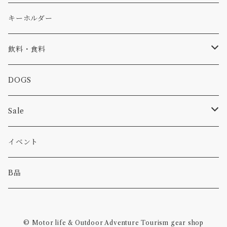
コラボ
焚き火
小物
キャップ、ニット
ワッペン
キーホルダー
食品
バイク
バッグ
ステッカー
飲料・食料
カー
小物
ピン
コーヒー
DOGS
パンツ
食べ物
Sale
パーカー・トレーナー
カー
イベント
キャンプ
B品
その他
© Motor life & Outdoor Adventure Tourism gear shop