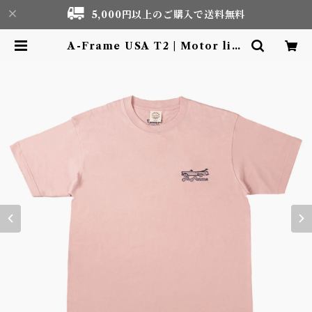
5,000円以上のご購入で送料無料
A-Frame USA T2 | Motor life
& Outdoor Adventure Touris
m gear shop