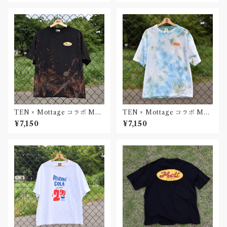
TEN × Mottage コラボ Mot
TEN × Mottage コラボ Mot
t Oval Tシャツ Black Unise
t Oval Tシャツ Sea White U
¥7,150
¥7,150
x
nisex