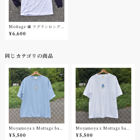
Mottage 虜 ラグランロング
スリーブTシャツ Navy Unis
¥6,600
ex
同じカテゴリの商品
Moyamoya x Mottage bad
Moyamoya x Mottage bad
weather Tシャツ Water Uni
weather Tシャツ White Uni
¥5,500
¥5,500
sex
sex