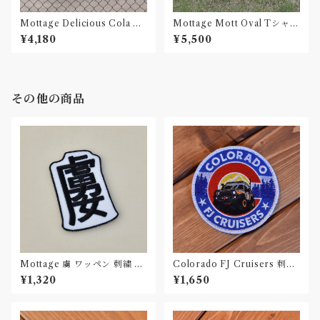
Mottage Delicious Cola T
Mottage Mott Oval Tシャツ
シャツ White Unisex
Black Unisex
¥4,180
¥5,500
その他の商品
Mottage 虜 ワッペン 刺繍 Pa
Colorado FJ Cruisers 刺繍
tch
ワッペン Patch
¥1,320
¥1,650