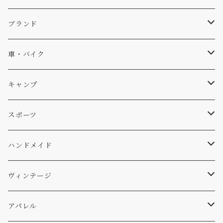
キャップ、ニット
ブランド
ソックス
Db
車・バイク
サーフ
雑貨
A-Frame
車外
キャンプ
スキー
DOGS
ステッカー
Four My Self
マット、シート
ファニチャー
スポーツ
WEAR
バッグ
Ten
エアフレッシュナー
キッチン
サーフ
ハンドメイド
パンツ
アメリカ軍払い下げ
小物
スリーピング
スキー
ステッカー
ヴィンテージ
パーカー・トレーナー
...mura
ヘルメット
小物
ワッペン
ワッペン
アパレル