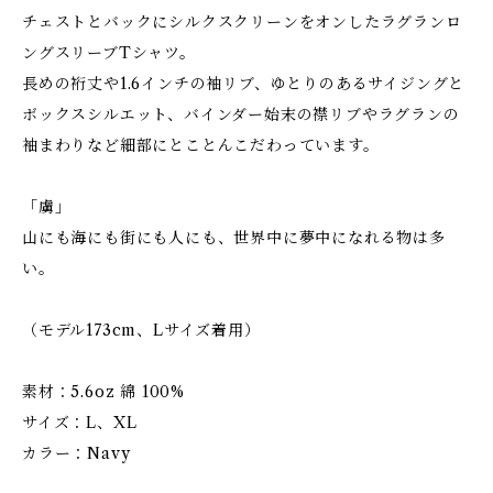
チェストとバックにシルクスクリーンをオンしたラグランロ
ングスリーブTシャツ。
長めの裄丈や1.6インチの袖リブ、ゆとりのあるサイジングと
ボックスシルエット、バインダー始末の襟リブやラグランの
袖まわりなど細部にとことんこだわっています。
「虜」
山にも海にも街にも人にも、世界中に夢中になれる物は多
い。
（モデル173cm、Lサイズ着用）
素材：5.6oz 綿 100%
サイズ：L、XL
カラー：Navy