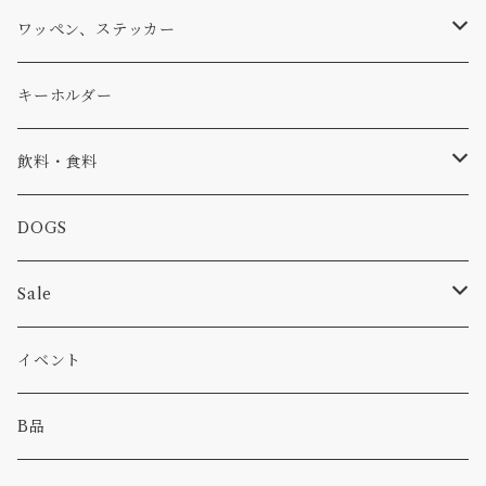
アウター
コーヒー
小物
ステッカー
Tシャツ
ワッペン、ステッカー
コラボ
焚き火
小物
キャップ、ニット
ワッペン
キーホルダー
食品
バイク
バッグ
ステッカー
飲料・食料
カー
小物
ピン
コーヒー
DOGS
パンツ
食べ物
Sale
パーカー・トレーナー
カー
イベント
キャンプ
B品