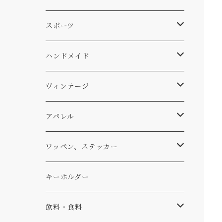
スキー
DOGS
ステッカー
Four My Self
マット、シート
ファニチャー
スポーツ
WEAR
バッグ
Ten
エアフレッシュナー
キッチン
サーフ
ハンドメイド
パンツ
アメリカ軍払い下げ
小物
スリーピング
スキー
ステッカー
ヴィンテージ
パーカー・トレーナー
...mura
ヘルメット
小物
ワッペン
ワッペン
アパレル
アウター
コーヒー
小物
ステッカー
Tシャツ
ワッペン、ステッカー
コラボ
焚き火
小物
キャップ、ニット
ワッペン
キーホルダー
食品
バイク
バッグ
ステッカー
飲料・食料