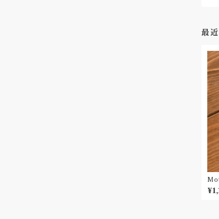
最近
Mo
O Q
¥1