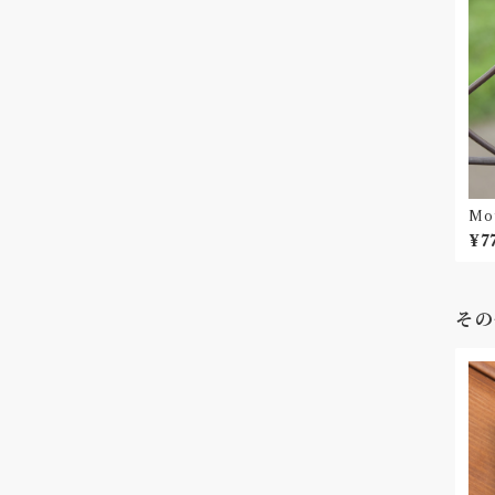
Moy
ク
¥7
その