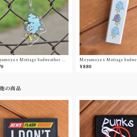
amoya x Mottage badweather ア
Moyamoya x Mottage badwe
リルキーホルダー
イター 2コセット
70
¥880
他の商品