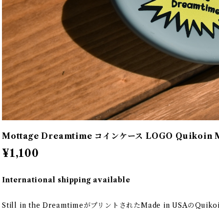
Mottage Dreamtime コインケース LOGO Quikoin M
¥1,100
International shipping available
Still in the DreamtimeがプリントされたMade in USAのQ