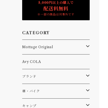
5,000円以上の購入で
配送料無料
※一部の商品は対象外です
CATEGORY
Mottage Original
Tシャツ
Avy COLA
キャップ、ニット
ブランド
ソックス
Db
車・バイク
サーフ
雑貨
A-Frame
車外
キャンプ