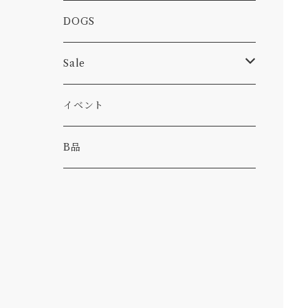
カー
小物
ピン
コーヒー
DOGS
パンツ
食べ物
Sale
パーカー・トレーナー
カー
イベント
キャンプ
B品
その他