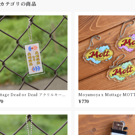
カテゴリの商品
ttage Dead or Dead アクリルキーホ
Moyamoya x Mottage MO
ダー
キーホルダー
70
¥770