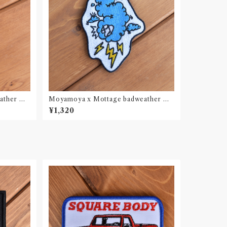
ather ラ
Moyamoya x Mottage badweather ワ
ッペン 刺繍 Patch
¥1,320