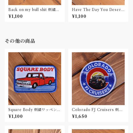
Back on my bull shit 刺繍ワ
Have The Day You Deserv
ッペン Patch
e 刺繍ワッペン Patch
¥1,100
¥1,100
その他の商品
Square Body 刺繍ワッペン P
Colorado FJ Cruisers 刺繍
atch
ワッペン Patch
¥1,100
¥1,650