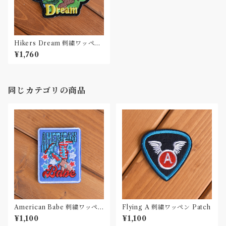
Hikers Dream 刺繍ワッペン
Patch
¥1,760
同じカテゴリの商品
American Babe 刺繍ワッペ
Flying A 刺繍ワッペン Patch
ン Patch
¥1,100
¥1,100