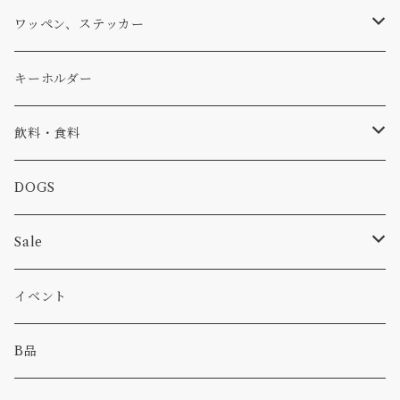
アウター
コーヒー
小物
ステッカー
Tシャツ
ワッペン、ステッカー
コラボ
焚き火
小物
キャップ、ニット
ワッペン
キーホルダー
食品
バイク
バッグ
ステッカー
飲料・食料
カー
小物
ピン
コーヒー
DOGS
パンツ
食べ物
Sale
パーカー・トレーナー
カー
イベント
キャンプ
B品