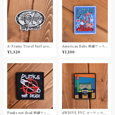
A-Frame Travel Surf aroun
American Babe 刺繍ワッペ
d Black & White 刺繍ワッペ
ン Patch
¥1,320
¥1,100
ン Patch
Punks not dead 刺繍ワッペ
4WDIVE PVC カーワッペン