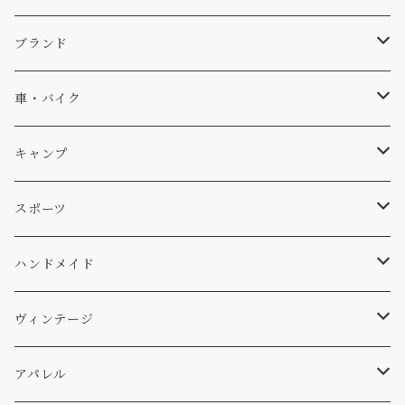
キャップ、ニット
ブランド
ソックス
Db
車・バイク
サーフ
雑貨
A-Frame
車外
キャンプ
スキー
DOGS
ステッカー
Four My Self
マット、シート
ファニチャー
スポーツ
WEAR
バッグ
Ten
エアフレッシュナー
キッチン
サーフ
ハンドメイド
パンツ
アメリカ軍払い下げ
小物
スリーピング
スキー
ステッカー
ヴィンテージ
パーカー・トレーナー
...mura
ヘルメット
小物
ワッペン
ワッペン
アパレル