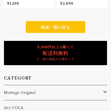
ン Patch
Car Patch
¥1,100
¥2,090
商品一覧に戻る
5,000円以上の購入で
配送料無料
※一部の商品は対象外です
CATEGORY
Mottage Original
Tシャツ
Avy COLA