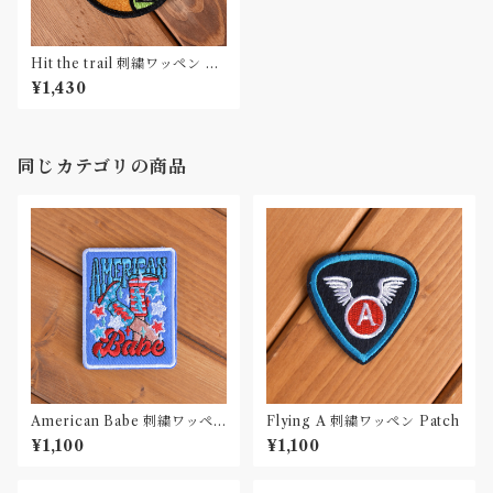
Hit the trail 刺繍ワッペン Pa
tch
¥1,430
同じカテゴリの商品
American Babe 刺繍ワッペ
Flying A 刺繍ワッペン Patch
ン Patch
¥1,100
¥1,100