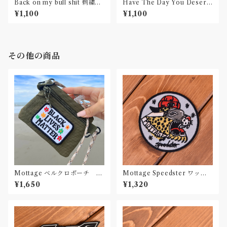
Back on my bull shit 刺繍ワ
Have The Day You Deserv
ッペン Patch
e 刺繍ワッペン Patch
¥1,100
¥1,100
その他の商品
Mottage ベルクロポーチ シ
Mottage Speedster ワッペ
ョルダーストラップ
ン 刺繍 Patch
¥1,650
¥1,320