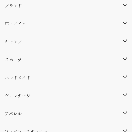
キャップ、ニット
ブランド
ソックス
Db
車・バイク
サーフ
雑貨
A-Frame
車外
キャンプ
スキー
DOGS
ステッカー
Four My Self
マット、シート
ファニチャー
スポーツ
WEAR
バッグ
Ten
エアフレッシュナー
キッチン
サーフ
ハンドメイド
パンツ
アメリカ軍払い下げ
小物
スリーピング
スキー
ステッカー
ヴィンテージ
パーカー・トレーナー
...mura
ヘルメット
小物
ワッペン
ワッペン
アパレル
アウター
コーヒー
小物
ステッカー
Tシャツ
ワッペン、ステッカー