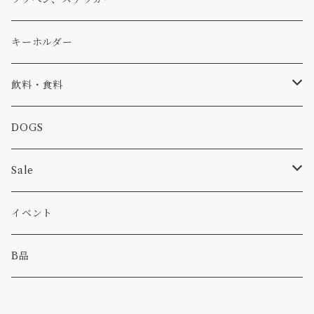
コラボ
焚き火
小物
キャップ、ニット
ワッペン
キーホルダー
食品
バイク
バッグ
ステッカー
飲料・食料
カー
小物
ピン
コーヒー
DOGS
パンツ
食べ物
Sale
パーカー・トレーナー
カー
イベント
キャンプ
B品
その他