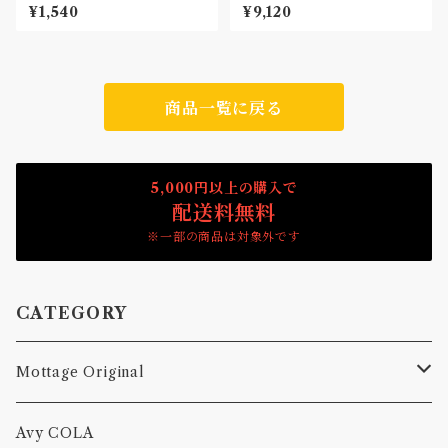
繍ワッペン Patch
ト
¥1,540
¥9,120
商品一覧に戻る
5,000円以上の購入で
配送料無料
※一部の商品は対象外です
CATEGORY
Mottage Original
Tシャツ
Avy COLA