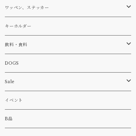
アウター
コーヒー
小物
ステッカー
Tシャツ
ワッペン、ステッカー
コラボ
焚き火
小物
キャップ、ニット
ワッペン
キーホルダー
食品
バイク
バッグ
ステッカー
飲料・食料
カー
小物
ピン
コーヒー
DOGS
パンツ
食べ物
Sale
パーカー・トレーナー
カー
イベント
キャンプ
B品