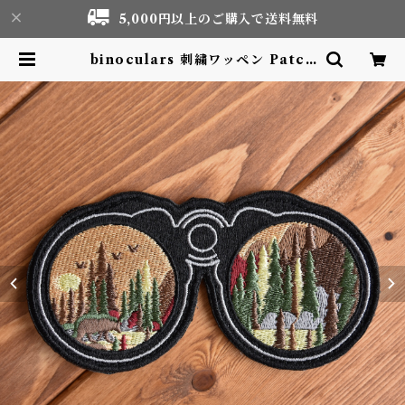
5,000円以上のご購入で送料無料
binoculars 刺繍ワッペン Patch
| Motor life & Outdoor Adve
nture Tourism gear shop