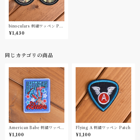
binoculars 刺繍ワッペン Pat
ch
¥1,430
同じカテゴリの商品
American Babe 刺繍ワッペ
Flying A 刺繍ワッペン Patch
ン Patch
¥1,100
¥1,100