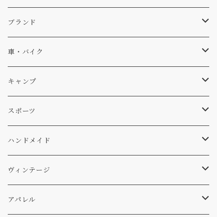
キャップ、ニット
ブランド
ソックス
Db
車・バイク
サーフ
雑貨
A-Frame
車外
キャンプ
スキー
DOGS
ステッカー
Four My Self
マット、シート
ファニチャー
スポーツ
WEAR
バッグ
Ten
エアフレッシュナー
キッチン
サーフ
ハンドメイド
パンツ
アメリカ軍払い下げ
小物
スリーピング
スキー
ステッカー
ヴィンテージ
パーカー・トレーナー
...mura
ヘルメット
小物
ワッペン
ワッペン
アパレル